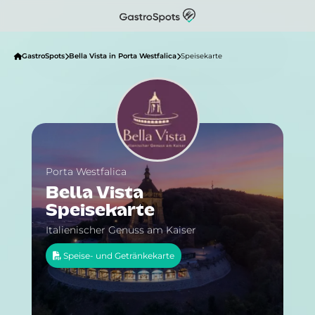
GastroSpots
Bella Vista in Porta Westfalica
Speisekarte
Porta Westfalica
Bella Vista
Speisekarte
Italienischer Genuss am Kaiser
Speise- und Getränkekarte