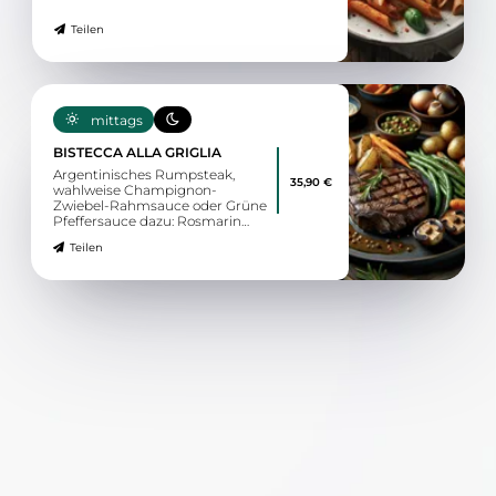
Teilen
mittags
BISTECCA ALLA GRIGLIA
Argentinisches Rumpsteak,
35,90 €
wahlweise Champignon-
Zwiebel-Rahmsauce oder Grüne
Pfeffersauce dazu: Rosmarin
Drillinge und frisches
Teilen
Saisongemüse