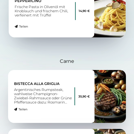
PEPPERICINO
Frische Pasta in Olivenöl mit
Knoblauch und frischem Chili,
14,90 €
verfeinert mit Trüffel
Teilen
Carne
BISTECCA ALLA GRIGLIA
Argentinisches Rumpsteak,
wahlweise Champignon-
35,90 €
Zwiebel-Rahmsauce oder Grüne
Pfeffersauce dazu: Rosmarin
Drillinge und frisches
Teilen
Saisongemüse