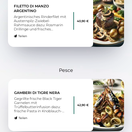
FILETTO DI MANZO
ARGENTINO
Argentinisches Rinderfilet mit
Austernpilz-Zwiebel-
40,90 €
Rahmsauce dazu: Rosmarin
Drillinge und frisches
Saisongemüse
Teilen
Pesce
GAMBERI DI TIGRE NERA
Gegrillte frische Black Tiger
Garnelen mit
42,90 €
Trüffelbutterinfusion dazu:
frische Pasta in Knoblauch-
Olivenöl-Zitronensauce
Teilen