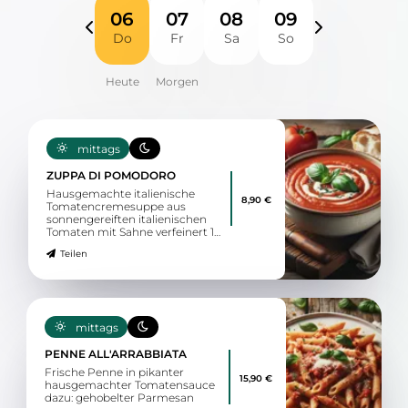
06
07
08
09
Do
Fr
Sa
So
mittags
ZUPPA DI POMODORO
Hausgemachte italienische
8,90 €
Tomatencremesuppe aus
sonnengereiften italienischen
Tomaten mit Sahne verfeinert 1
dazu: Artisanbrot
Teilen
mittags
PENNE ALL'ARRABBIATA
Frische Penne in pikanter
15,90 €
hausgemachter Tomatensauce
dazu: gehobelter Parmesan