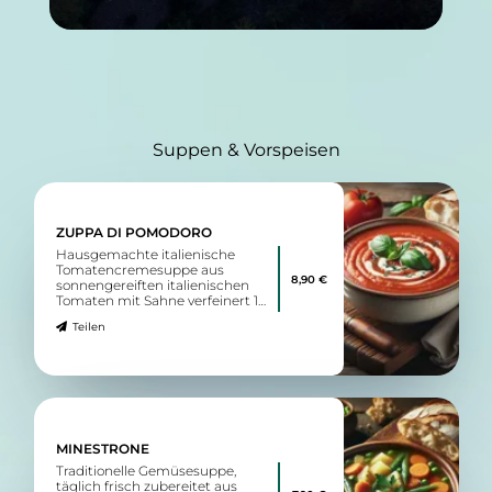
Suppen & Vorspeisen
ZUPPA DI POMODORO
Hausgemachte italienische
Tomatencremesuppe aus
8,90 €
sonnengereiften italienischen
Tomaten mit Sahne verfeinert 1
dazu: Artisanbrot
Teilen
MINESTRONE
Traditionelle Gemüsesuppe,
täglich frisch zubereitet aus