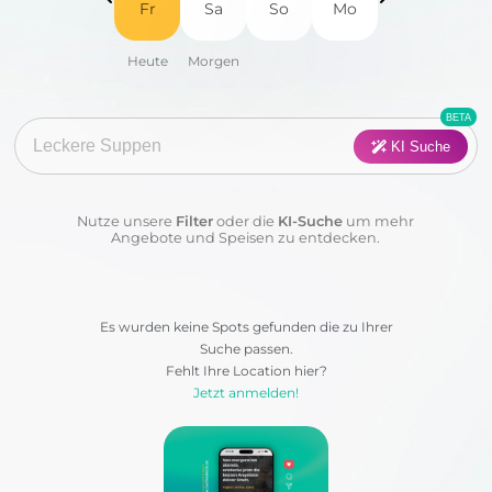
Fr
Sa
So
Mo
Fisch
Fleisch
Frühstück
Geflügel
Pasta
Pizza
KI Suche
Salat
Suppen
Nutze unsere
Filter
oder die
KI-Suche
um mehr
Sushi
Vegan
Angebote und Speisen zu entdecken.
Vegetarisch
Wraps & Co
Es wurden keine Spots gefunden die zu Ihrer
Suche passen.
Kategorie:
Fehlt Ihre Location hier?
Jetzt anmelden!
Anwenden
Löschen