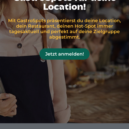
Location!
Mit GastroSpots präsentierst du deine Location,
dein Restaurant, deinen Hot-Spot immer
tagesaktuell und perfekt auf deine Zielgruppe
abgestimmt.
Jetzt anmelden!