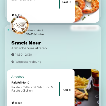
Angebot
Pizza Rucola
Tomaten, Mozzarella,
17,50 €
Parmaschinken, Rucola &
Parmesankäse
Teilen
Angebot
Scampi alla Griglia
Scampi vom Grill
34,50 €
Teilen
Zu allen Angeboten
5.78 km
Kaiserstraße 9
32423 Minden