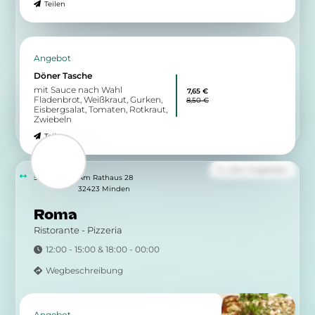
Dönerteller
mit Bulgur oder Pommes Frites
12,60 €
Dönerfleisch(Rind)Weißkraut,
14,00 €
Gurken, Eisbergsalat, Tomaten,
Rotkraut, Zwiebeln
Teilen
Angebot
Lahmacun mit Döner
mit Sauce nach Wahl Türkische
9,00 €
Pizza ohne Kebap, Weißkraut,
10,00 €
Gurken, Eisbergsalat, Tomaten,
Rotkraut, Zwiebeln
Teilen
Angebot
Döner Tasche
mit Sauce nach Wahl
7,65 €
Fladenbrot, Weißkraut, Gurken,
8,50 €