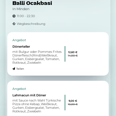
Von der Speisekarte
Bruschetta „Schinken“
knusprige Brotscheiben mit
8,45 €
Pesto und marinierten
Tomatenwürfeln, mit
Serranoschinken belegt und mit
frischem Parmesan bestreut
Teilen
Zu allen Angeboten
5.66 km
Kampstraße 1
32423 Minden
Balli Ocakbasi
In Minden
11:00 - 22:30
Wegbeschreibung
Angebot