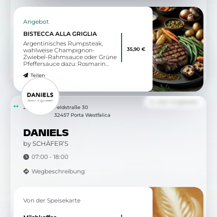
Angebot
BISTECCA ALLA GRIGLIA
Argentinisches Rumpsteak,
35,90 €
wahlweise Champignon-
Zwiebel-Rahmsauce oder Grüne
Pfeffersauce dazu: Rosmarin
Drillinge und frisches
Teilen
Saisongemüse
Zu allen Angeboten
2.90 km
Feldstraße 30
32457 Porta Westfalica
DANIELS
by SCHÄFER’S
07:00 - 18:00
Wegbeschreibung
Von der Speisekarte