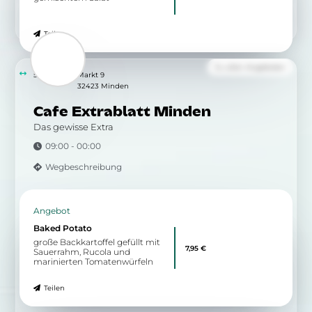
Tafelspitz
gekochtes Rindfleisch im
15,00 €
Gemüsebett mit Krensauce
[Meerrettichsauce],
Salzkartoffeln oder
Semmelknödel
Teilen
Angebot
Schollenfilet
mit Salzkartoffeln und
16,00 €
gemischtem Salat
Teilen
Zu allen Angeboten
5.59 km
Markt 9
32423 Minden
Cafe Extrablatt Minden
Das gewisse Extra