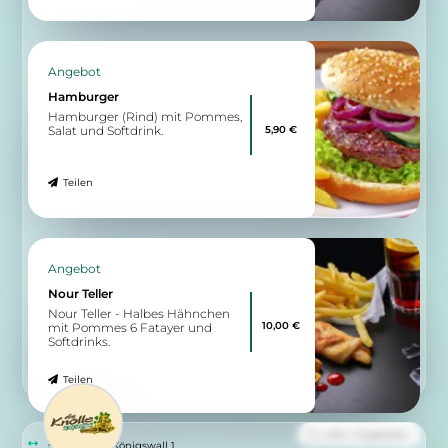
Snack Nour
Arabische Spezialitäten
14:30 - 21:30
Wegbeschreibung
Angebot
Falafel Menü
Falafel - Teller mit Salat und 6
6,00 €
Falafelbällchen
Teilen
Angebot
Hamburger
Hamburger (Rind) mit Pommes,
5,90 €
Salat und Softdrink.