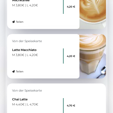
Milchkaffee
M 3,80€ | L 4,20€
4,20 €
Teilen
Von der Speisekarte
Latte Macchiato
M 3,80€ | L 4,20€
4,20 €
Teilen
Von der Speisekarte
Chai Latte
M 4,40€ | L 4,70€
4,70 €