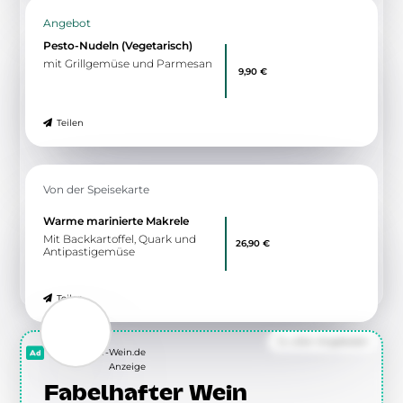
Angebot
Pesto-Nudeln (Vegetarisch)
mit Grillgemüse und Parmesan
9,90 €
Teilen
Von der Speisekarte
Warme marinierte Makrele
Mit Backkartoffel, Quark und
26,90 €
Antipastigemüse
Teilen
Zu allen Angeboten
Fabelhafter-Wein.de
Anzeige