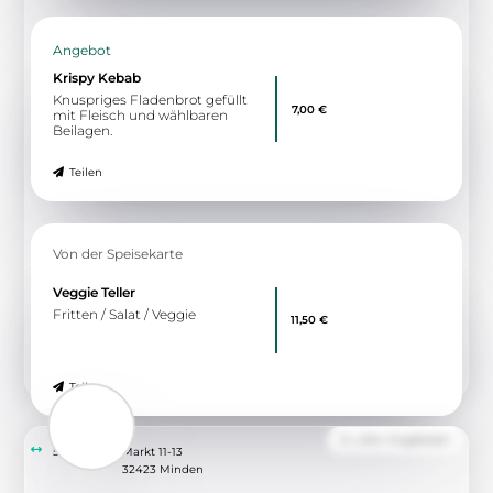
Angebot
Krispy Kebab Veggie
Knuspriges Fladenbrot gefüllt
7,00 €
mit gegrilltem Gemüse und
wählbaren Beilagen.
Teilen
Angebot
Krispy Kebab
Knuspriges Fladenbrot gefüllt
7,00 €
mit Fleisch und wählbaren
Beilagen.
Teilen
Von der Speisekarte