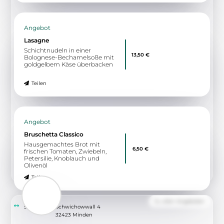
Pizza Magherita
Mit Tomatensoße und Käse
10,00 €
Teilen
Angebot
Lasagne
Schichtnudeln in einer
13,50 €
Bolognese-Bechamelsoße mit
goldgelbem Käse überbacken
Teilen
Angebot
Bruschetta Classico
Hausgemachtes Brot mit
6,50 €
frischen Tomaten, Zwiebeln,