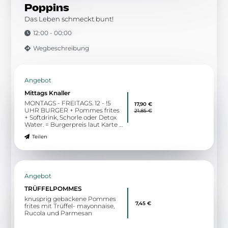
Veggie Teller
Fritten / Salat / Veggie
11,50 €
Teilen
Zu allen Angeboten
5.56 km
Markt 11-13
32423 Minden
Poppins
Das Leben schmeckt bunt!
12:00 - 00:00
Wegbeschreibung
Angebot
Mittags Knaller
MONTAGS - FREITAGS. 12 - !5
17,90 €
UHR BURGER + Pommes frites
21,85 €
+ Softdrink, Schorle oder Detox