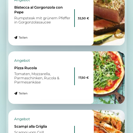
Eisbergsalat, Tomaten, Rotkraut,
Zwiebeln
Teilen
Zu allen Angeboten
5.73 km
Am Rathaus 28
32423 Minden
Roma
Ristorante - Pizzeria
12:00 - 15:00 & 18:00 - 00:00
Wegbeschreibung
Angebot
Bistecca al Gorgonzola con
Pepe
Rumpsteak mit grünem Pfeffer
32,50 €
in Gorgonzolasaucee
Teilen