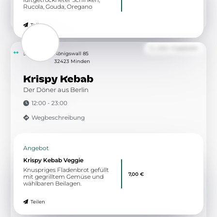
Teilen
Angebot
PINSA PARMA
San Marzano Tomatensauce,
14,50 €
luftgetrockneter Schinken,
Rucola, Gouda, Oregano
Teilen
Zu allen Angeboten
5.54 km
Königswall 85
32423 Minden
Krispy Kebab
Der Döner aus Berlin
12:00 - 23:00
Wegbeschreibung