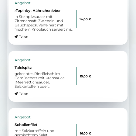
Parmesandressing
Zu allen Angeboten
5.58 km
Königstraße 60
32427 Minden
Böhmerwald
Böhmische- und Grillspezialitäten seit 1986
11:30 - 14:30 & 18:00 - 22:00
Wegbeschreibung
Angebot
›Topinky‹ Hähnchenleber
in Steinpilzsauce, mit
14,00 €
Zitronensaft, Zwiebeln und
Bauchspeck. Verfeinert mit
frischem Knoblauch serviert mit
Salat und Speckbratkartoffeln
Teilen
Angebot