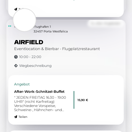
Teilen
Zu allen Angeboten
4.04 km
Flughafen 1
32457 Porta Westfalica
AIRFIELD
Eventlocation & Bierbar - Flugplatzrestaurant
10:00 - 22:00
Wegbeschreibung
Angebot
After-Work-Schnitzel-Buffet
" JEDEN FREITAG 16.30 - 19.00
15,90 €
UHR" (nicht Karfreitag)
Verschiedene Vorspeise,
Schweine-, Hähnchen- und
Vegane Schnitzel, verschiedene
Teilen
Soßen, Gemüse und Beilagen,
Dessertbuffet zum Sattessen