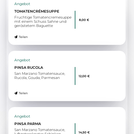
32423 Minden
L.A. basta
pizza e pasta
12:00 - 00:00
Wegbeschreibung
Angebot
TOMATENCRÉMESUPPE
Fruchtige Tomatencremesuppe
8,00 €
mit einem Schuss Sahne und
geröstetem Baguette
Teilen
Angebot
PINSA RUCOLA
San Marzano Tomatensauce,
12,00 €
Rucola, Gouda, Parmesan