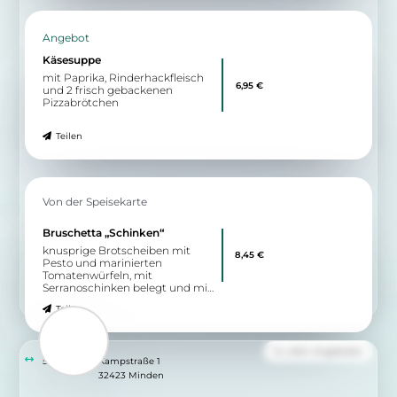
09:00 - 00:00
Wegbeschreibung
Angebot
Baked Potato
große Backkartoffel gefüllt mit
7,95 €
Sauerrahm, Rucola und
marinierten Tomatenwürfeln
Teilen
Angebot
Käsesuppe
mit Paprika, Rinderhackfleisch
6,95 €
und 2 frisch gebackenen
Pizzabrötchen
Teilen