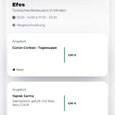
Petersilie, Knoblauch und
Olivenöl
Teilen
Zu allen Angeboten
5.23 km
Schwichowwall 4
32423 Minden
Efes
Türkisches Restaurant in Minden
12:00 - 14:30 & 17:30 - 23:30
Wegbeschreibung
Angebot
Günün Corbasi - Tagessuppe
5,90 €
Teilen