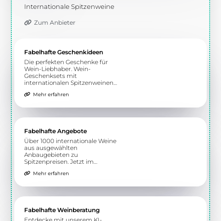
Fabelhafter Wein
Internationale Spitzenweine
Zum Anbieter
Fabelhafte Geschenkideen
Die perfekten Geschenke für
Wein-Liebhaber. Wein-
Geschenksets mit
internationalen Spitzenweinen
und Feinkost oder Schokolade.
Mehr erfahren
Jetzt verschenken!
Fabelhafte Angebote
Über 1000 internationale Weine
aus ausgewählten
Anbaugebieten zu
Spitzenpreisen. Jetzt im
Angebot!
Mehr erfahren