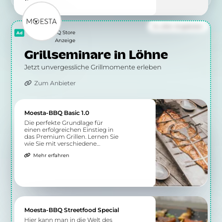
Zu allen Angeboten
Moesta BBQ Store
Anzeige
Grillseminare in Löhne
Jetzt unvergessliche Grillmomente erleben
Zum Anbieter
Moesta-BBQ Basic 1.0
Die perfekte Grundlage für
einen erfolgreichen Einstieg in
das Premium Grillen. Lernen Sie
wie Sie mit verschiedene
Grillmethoden gesunde Speisen
Mehr erfahren
auf dem Grill zubereiten.
Moesta-BBQ Streetfood Special
Hier kann man in die Welt des