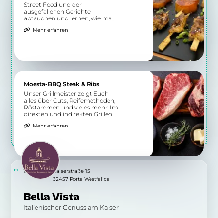
Street Food und der
ausgefallenen Gerichte
abtauchen und lernen, wie man
sie selbst zubereitet. Nicht nur
Mehr erfahren
nationale Küche wird hier
geboten, sondern auch
exotischere Spezialitäten.
Moesta-BBQ Steak & Ribs
Unser Grillmeister zeigt Euch
alles über Cuts, Reifemethoden,
Röstaromen und vieles mehr. Im
direkten und indirekten Grillen
erhaltet Ihr ein Verständnis für
Mehr erfahren
die richtige Zubereitung
verschiedener Steaks und Ribs.
1.23 km
Kaiserstraße 15
32457 Porta Westfalica
Bella Vista
Italienischer Genuss am Kaiser