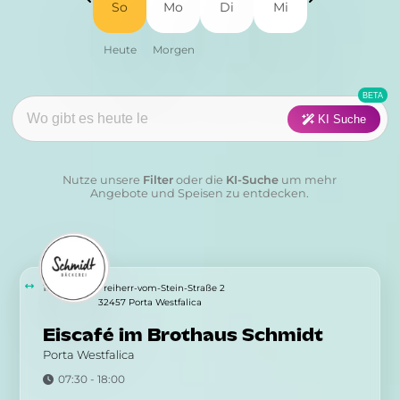
So
Mo
Di
Mi
Fisch
Fleisch
Frühstück
Geflügel
Pasta
Pizza
KI Suche
Salat
Suppen
Nutze unsere
Filter
oder die
KI-Suche
um mehr
Sushi
Vegan
Angebote und Speisen zu entdecken.
Vegetarisch
Wraps & Co
Kategorie:
1.07 km
Freiherr-vom-Stein-Straße 2
32457 Porta Westfalica
Eiscafé im Brothaus Schmidt
Anwenden
Löschen
Porta Westfalica
07:30 - 18:00