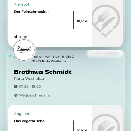
Angebot
Der Feinschmecker
10,95 €
Teilen
Zu allen Angeboten
1.07 km
Freiherr-vom-Stein-Straße 2
32457 Porta Westfalica
Brothaus Schmidt
Porta Westfalica
07:30 - 18:00
Wegbeschreibung
Angebot
Das Vegetarische
10,10 €