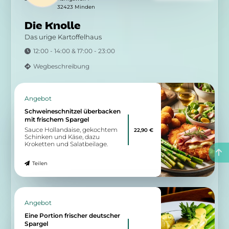
Teilen
Angebot
Nour Teller
Nour Teller - Halbes Hähnchen
10,00 €
mit Pommes 6 Fatayer und
Softdrinks.
Teilen
Zu allen Angeboten
5.94 km
Königswall 1
32423 Minden
Die Knolle
Das urige Kartoffelhaus
12:00 - 14:00 & 17:00 - 23:00
Wegbeschreibung