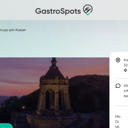
Genuss am Kaiser
Ka
32
05
in
be
Mo
Di.
Mi.