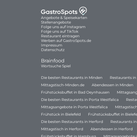
Angebote & Speisekarten
Stellenangebote
Folge uns auf Instagram
Folge uns auf TikTok
Restaurant eintragen
Werben auf GastroSpots.de
Impressum
Datenschutz
Brainfood
Wortsuche Spiel
Die besten Restaurants in Minden
Restaurants i
Mittagstisch-Minden.de
Abendessen in Minden
Frühstücksbuffet in Bad Oeynhausen
Mittagsan
Die besten Restaurants in Porta Westfalica
Resta
Mittagsangebote in Porta Westfalica
Mittagstisch
Frühstück in Bielefeld
Frühstücksbuffet in Bielef
Die besten Restaurants in Herford
Restaurants in
Mittagstisch in Herford
Abendessen in Herford
Frühstücksbuffet in Hamburg
Mittagsangebote