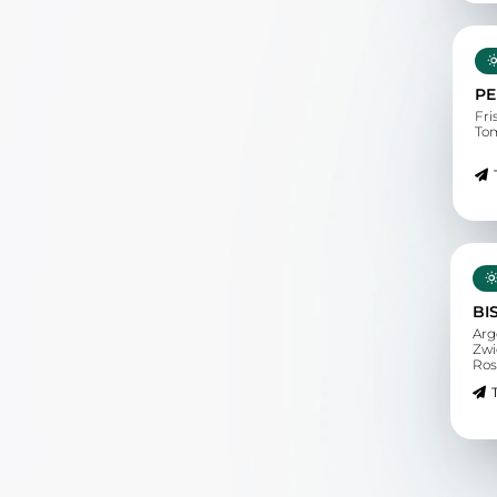
PE
Fri
Tom
BI
Arg
Zwi
Ros