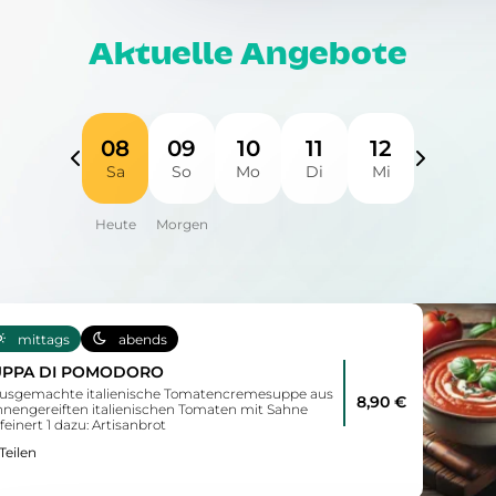
Aktuelle Angebote
08
09
10
11
12
Sa
So
Mo
Di
Mi
mittags
abends
UPPA DI POMODORO
usgemachte italienische Tomatencremesuppe aus
8,90 €
nnengereiften italienischen Tomaten mit Sahne
feinert 1 dazu: Artisanbrot
Teilen