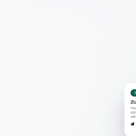
Z
Ha
so
ver