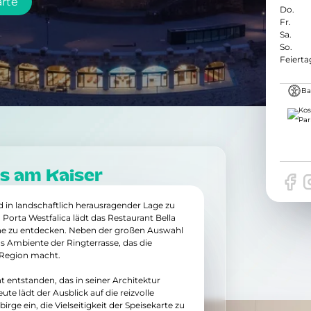
arte
Do.
Fr.
Sa.
So.
Feierta
Bar
Kos
Par
ss am Kaiser

 in landschaftlich herausragender Lage zu
orta Westfalica lädt das Restaurant Bella
Küche zu entdecken. Neben der großen Auswahl
as Ambiente der Ringterrasse, das die
r Region macht.
 entstanden, das in seiner Architektur
te lädt der Ausblick auf die reizvolle
ge ein, die Vielseitigkeit der Speisekarte zu