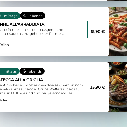
mittags
abends
NNE ALL'ARRABBIATA
sche Penne in pikanter hausgemachter
15,90 €
atensauce dazu: gehobelter Parmesan
Teilen
mittags
abends
STECCA ALLA GRIGLIA
entinisches Rumpsteak, wahlweise Champignon-
35,90 €
ebel-Rahmsauce oder Grüne Pfeffersauce dazu:
marin Drillinge und frisches Saisongemüse
Teilen