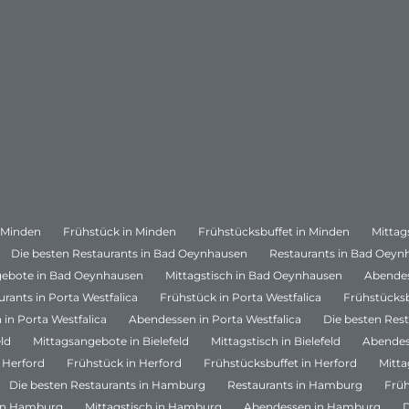
n Minden
Frühstück in Minden
Frühstücksbuffet in Minden
Mittag
Die besten Restaurants in Bad Oeynhausen
Restaurants in Bad Oeyn
gebote in Bad Oeynhausen
Mittagstisch in Bad Oeynhausen
Abendes
urants in Porta Westfalica
Frühstück in Porta Westfalica
Frühstücksb
 in Porta Westfalica
Abendessen in Porta Westfalica
Die besten Rest
eld
Mittagsangebote in Bielefeld
Mittagstisch in Bielefeld
Abendess
 Herford
Frühstück in Herford
Frühstücksbuffet in Herford
Mitta
Die besten Restaurants in Hamburg
Restaurants in Hamburg
Frü
 in Hamburg
Mittagstisch in Hamburg
Abendessen in Hamburg
D