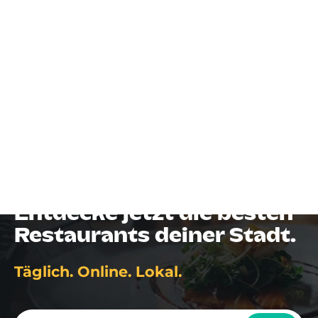
Gastro eintragen
Frühstücksbuffet & mehr
in Porta Westfalica und
Umgebung.
Entdecke jetzt die besten
Restaurants deiner Stadt.
Täglich. Online. Lokal.