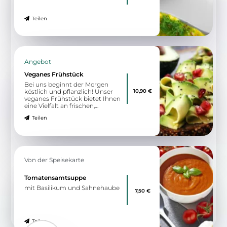
Teilen
Angebot
Veganes Frühstück
Bei uns beginnt der Morgen
10,90 €
köstlich und pflanzlich! Unser
veganes Frühstück bietet Ihnen
eine Vielfalt an frischen,
gesunden und geschmackvollen
Teilen
Optionen – von cremigen
Aufstrichen über fruchtige
Smoothie-Bowls bis hin zu
herzhaften Variationen mit
knackigem Gemüse und
pflanzlichen Proteinen. Perfekt
Von der Speisekarte
für alle, die bewusst und
genussvoll in den Tag starten
möchten.
Tomatensamtsuppe
mit Basilikum und Sahnehaube
7,50 €
Teilen