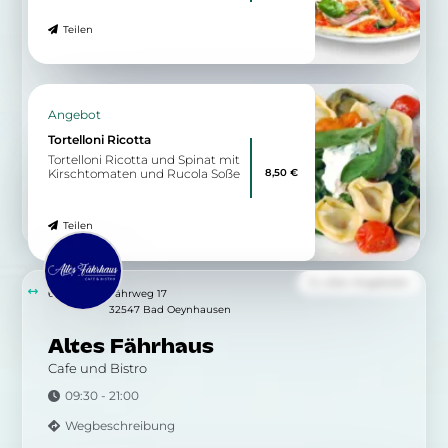
Teilen
Angebot
Tortelloni Ricotta
Tortelloni Ricotta und Spinat mit
8,50 €
Kirschtomaten und Rucola Soße
Teilen
Zu allen Angeboten
6.21 km
Fährweg 17
32547 Bad Oeynhausen
Altes Fährhaus
Cafe und Bistro
09:30 - 21:00
Wegbeschreibung