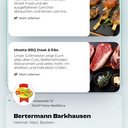
Street Food und der
ausgefallenen Gerichte
abtauchen und lernen, wie man
sie selbst zubereitet. Nicht nur
Mehr erfahren
nationale Küche wird hier
geboten, sondern auch
exotischere Spezialitäten.
Moesta-BBQ Steak & Ribs
Unser Grillmeister zeigt Euch
alles über Cuts, Reifemethoden,
Röstaromen und vieles mehr. Im
direkten und indirekten Grillen
erhaltet Ihr ein Verständnis für
Mehr erfahren
die richtige Zubereitung
verschiedener Steaks und Ribs.
2.20 km
Portastraße 73
32457 Porta Westfalica
Bertermann Barkhausen
Heimat. Herz. Backen.