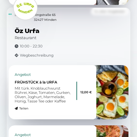
Zu allen Angeboten
5.98 km
Ringstraße 65
32427 Minden
Öz Urfa
Restaurant
10:00 - 22:30
Wegbeschreibung
Angebot
FRÜHSTÜCK à la URFA
Mit türk. Knoblauchwurst
12,00 €
Rührei, Käse, Tomaten, Gurken,
Oliven, Joghurt, Marmelade,
Honig, Tasse Tee oder Kaffee
Teilen
Angebot