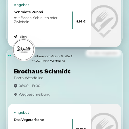
Angebot
Schmidts Rührei
mit Bacon, Schinken oder
8,95 €
Zwiebeln
Teilen
Zu allen Angeboten
1.07 km
Freiherr-vom-Stein-Straße 2
32457 Porta Westfalica
Brothaus Schmidt
Porta Westfalica
06:00 - 19:00
Wegbeschreibung
Angebot
Das Vegetarische
10,10 €