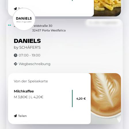
Teilen
Zu allen Angeboten
2.90 km
Feldstraße 30
32457 Porta Westfalica
DANIELS
by SCHÄFER’S
07:00 - 19:00
Wegbeschreibung
Von der Speisekarte
Milchkaffee
M 3,80€ | L 4,20€
4,20 €
Teilen