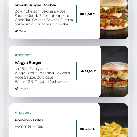
Smash Burger Double
2x Rindfleisch, Lekker’s Rote
ab 11,50 €
Sauce, Gouda3, Tomatenpesto,
Cheddar-Cheese Sauce4,5, extra
feinwürziger irischer Cheddar,
eingelegte rote Zwiebeln,
Teilen
gegrillte Tomate0, knackiger
Blattsalat
Angebot
Wagyu Burger
ca. 150g Patty vom
ab 15,90 €
Wagyukreuzungsrind, Lekker’s
Rote Sauce, 2x krosser
Bacon1,2,3, Gruyère (schweizer
Bergkäse), Schmorzwiebeln,
Teilen
Tomate, knackiger Blattsalat
Angebot
Pommes Frites
Pommes Frites
ab 3,40 €