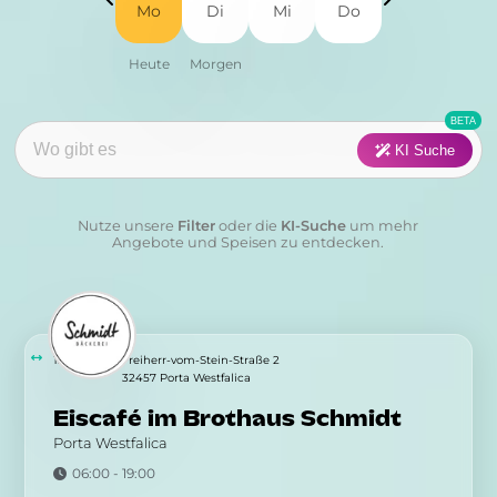
Mo
Di
Mi
Do
Fisch
Fleisch
Frühstück
Geflügel
Pasta
Pizza
KI Suche
Salat
Suppen
Nutze unsere
Filter
oder die
KI-Suche
um mehr
Sushi
Vegan
Angebote und Speisen zu entdecken.
Vegetarisch
Wraps & Co
Kategorie:
1.07 km
Freiherr-vom-Stein-Straße 2
32457 Porta Westfalica
Eiscafé im Brothaus Schmidt
Anwenden
Löschen
Porta Westfalica
06:00 - 19:00