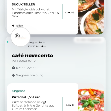
SUCUK TELLER
Mit Türk, Knoblauchwurst,
12,00 €
Pommes oder Hirsereis, Zaziki &
Salat.
Teilen
Zu allen Angeboten
6.09 km
Ringstraße 74
32427 Minden
café novecento
im Edeka WEZ
07:00 - 22:00
Wegbeschreibung
Angebot
Pizzadeal 5,55 Euro
Pizza verschiede belegt + 1
5,55 €
Softgetränk Alle Gerichte auch
zum mitnehmen.