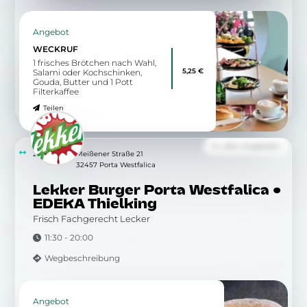
Angebot
WECKRUF
1 frisches Brötchen nach Wahl,
5,25 €
Salami oder Kochschinken,
Gouda, Butter und 1 Pott
Filterkaffee
Teilen
Zu allen Angeboten
2.72 km
Meißener Straße 21
32457 Porta Westfalica
Lekker Burger Porta Westfalica •
EDEKA Thielking
Frisch Fachgerecht Lecker
11:30 - 20:00
Wegbeschreibung
Angebot