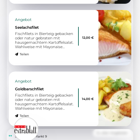
Angebot
Seelachsfilet
Fischfilets in Bierteig gebacken
12,00 €
oder natur gebraten mit
hausgemachtem Kartoffelsalat.
Wahlweise mit Mayonaise
angemacht oder mit Essig, Öl
Teilen
und Speck
Angebot
Goldbarschfilet
Fischfilets in Bierteig gebacken
14,00 €
oder natur gebraten mit
hausgemachtem Kartoffelsalat.
Wahlweise mit Mayonaise
angemacht oder mit Essig, Öl
Teilen
und Speck
Zu allen Angeboten
5.59 km
Markt 9