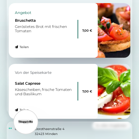
Angebot
Bruschetta
Geröstetes Brot mit frischen
7,00 €
Tomaten
Teilen
Von der Speisekarte
Salat Caprese
Käsescheiben, frische Tomaten
7,00 €
und Basilikum
Teilen
Zu allen Angeboten
6.48 km
Dorotheenstraße 4
32423 Minden