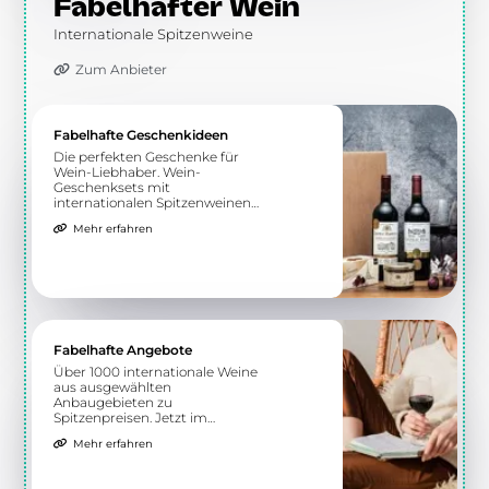
Fabelhafter Wein
Internationale Spitzenweine
Zum Anbieter
Fabelhafte Geschenkideen
Die perfekten Geschenke für
Wein-Liebhaber. Wein-
Geschenksets mit
internationalen Spitzenweinen
und Feinkost oder Schokolade.
Mehr erfahren
Jetzt verschenken!
Fabelhafte Angebote
Über 1000 internationale Weine
aus ausgewählten
Anbaugebieten zu
Spitzenpreisen. Jetzt im
Angebot!
Mehr erfahren