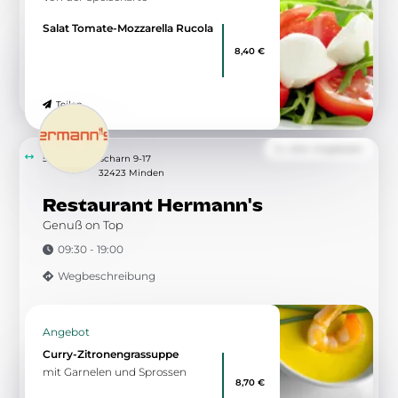
Salat Tomate-Mozzarella Rucola
8,40 €
Teilen
Zu allen Angeboten
5.72 km
Scharn 9-17
32423 Minden
Restaurant Hermann's
Genuß on Top
09:30 - 19:00
Wegbeschreibung
Angebot
Curry-Zitronengrassuppe
mit Garnelen und Sprossen
8,70 €