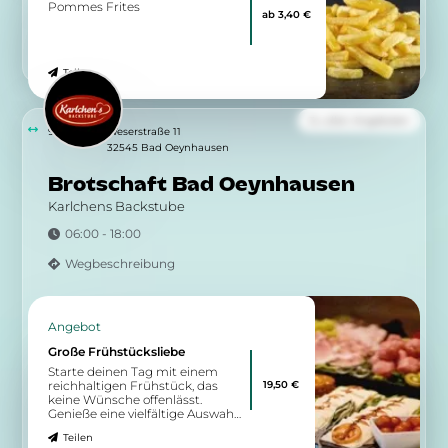
Pommes Frites
ab 3,40 €
Teilen
Zu allen Angeboten
9.11 km
Weserstraße 11
32545 Bad Oeynhausen
Brotschaft Bad Oeynhausen
Karlchens Backstube
06:00 - 18:00
Wegbeschreibung
Angebot
Große Frühstücksliebe
Starte deinen Tag mit einem
19,50 €
reichhaltigen Frühstück, das
keine Wünsche offenlässt.
Genieße eine vielfältige Auswahl
unserer frisch gebackenen
Teilen
Backwaren, begleitet von einer