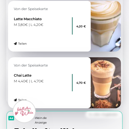
Von der Speisekarte
Latte Macchiato
M 3,80€ | L 4,20€
4,20 €
Teilen
Von der Speisekarte
Chai Latte
M 4,40€ | L 4,70€
4,70 €
Teilen
Zu allen Angeboten
Fabelhafter-Wein.de
Anzeige