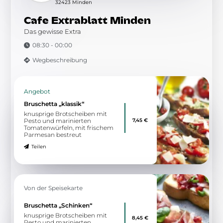
32423 Minden
Cafe Extrablatt Minden
Das gewisse Extra
08:30 - 00:00
Wegbeschreibung
Angebot
Bruschetta „klassik“
knusprige Brotscheiben mit
7,45 €
Pesto und marinierten
Tomatenwürfeln, mit frischem
Parmesan bestreut
Teilen
Von der Speisekarte
Bruschetta „Schinken“
knusprige Brotscheiben mit
8,45 €
Pesto und marinierten