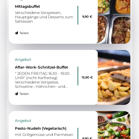
Mittagsbuffet
Verschiedene Vorspeisen,
9,90 €
Hauptgänge und Desserts zum
Sattessen
Teilen
Angebot
After-Work-Schnitzel-Buffet
" JEDEN FREITAG 16.30 - 19.00
15,90 €
UHR" (nicht Karfreitag)
Verschiedene Vorspeise,
Schweine-, Hähnchen- und
Vegane Schnitzel, verschiedene
Teilen
Soßen, Gemüse und Beilagen,
Dessertbuffet zum Sattessen
Angebot
Pesto-Nudeln (Vegetarisch)
mit Grillgemüse und Parmesan
9,90 €