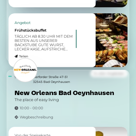
exquisiten Auswahl an
Aufschnitt, Käse, Aufstrichen
und Salaten. Ergänzt wird das
Buffet durch köstlichen Lachs,
feine Antipasti sowie eine
Angebot
Joghurt- und Müslibar für einen
gesunden Start in den Tag.
Frühstücksbuffet
TÄGLICH AB 8.30 UHR MIT DEM
BESTEN AUS UNSERER
BACKSTUBE GUTE WURST,
LECKER KASE, AUFSTRICHE
RÜHREI, OBST, QUARK, MÜSLI &
Teilen
SAFT
Zu allen Angeboten
9.19 km
Herforder Straße 47-51
32545 Bad Oeynhausen
New Orleans Bad Oeynhausen
The place of easy living
10:00 - 00:00
Wegbeschreibung
Von der Speisekarte