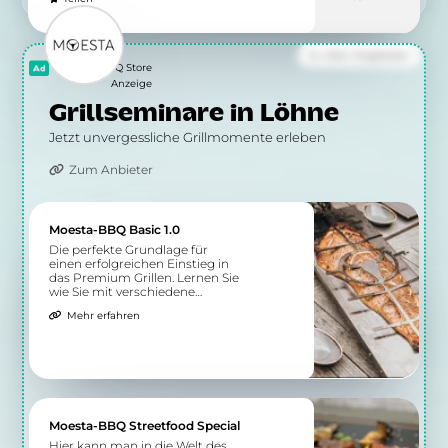
Zu allen Angeboten
Moesta BBQ Store
Anzeige
Grillseminare in Löhne
Jetzt unvergessliche Grillmomente erleben
Zum Anbieter
Moesta-BBQ Basic 1.0
Die perfekte Grundlage für
einen erfolgreichen Einstieg in
das Premium Grillen. Lernen Sie
wie Sie mit verschiedene
Grillmethoden gesunde Speisen
Mehr erfahren
auf dem Grill zubereiten.
Moesta-BBQ Streetfood Special
Hier kann man in die Welt des