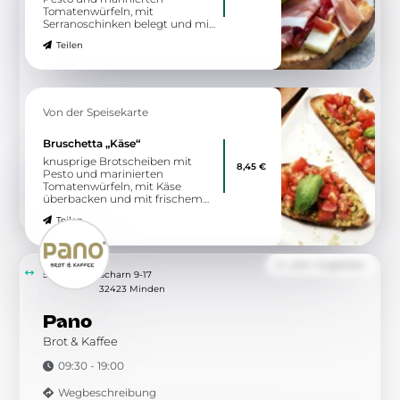
Tomatenwürfeln, mit
Serranoschinken belegt und mit
frischem Parmesan bestreut
Teilen
Von der Speisekarte
Bruschetta „Käse“
knusprige Brotscheiben mit
8,45 €
Pesto und marinierten
Tomatenwürfeln, mit Käse
überbacken und mit frischem
Parmesan bestreut
Teilen
Zu allen Angeboten
5.72 km
Scharn 9-17
32423 Minden
Pano
Brot & Kaffee
09:30 - 19:00
Wegbeschreibung