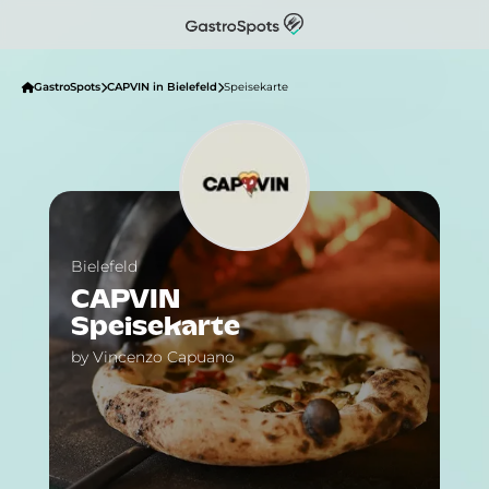
GastroSpots
CAPVIN in Bielefeld
Speisekarte
Bielefeld
CAPVIN
Speisekarte
by Vincenzo Capuano