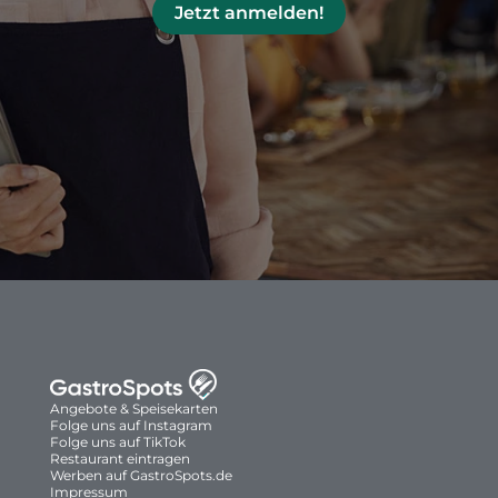
Jetzt anmelden!
Angebote & Speisekarten
Folge uns auf Instagram
Folge uns auf TikTok
Restaurant eintragen
Werben auf GastroSpots.de
Impressum