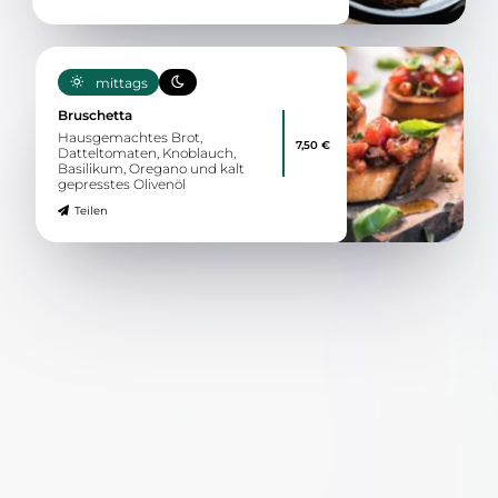
mittags
Bruschetta
Hausgemachtes Brot,
7,50 €
Datteltomaten, Knoblauch,
Basilikum, Oregano und kalt
gepresstes Olivenöl
Teilen