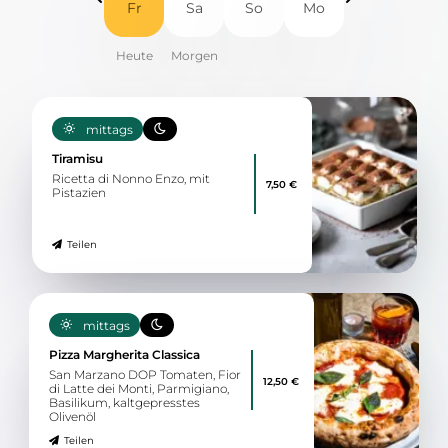
Fr
Sa
So
Mo
mittags
Tiramisu
Ricetta di Nonno Enzo, mit
7,50 €
Pistazien
Teilen
mittags
Pizza Margherita Classica
San Marzano DOP Tomaten, Fior
12,50 €
di Latte dei Monti, Parmigiano,
Basilikum, kaltgepresstes
Olivenöl
Teilen