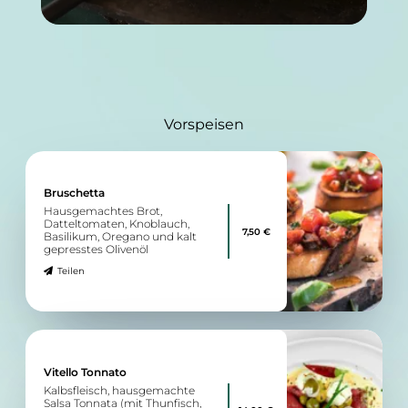
Vorspeisen
Bruschetta
Hausgemachtes Brot,
Datteltomaten, Knoblauch,
7,50 €
Basilikum, Oregano und kalt
gepresstes Olivenöl
Teilen
Vitello Tonnato
Kalbsfleisch, hausgemachte
Salsa Tonnata (mit Thunfisch,