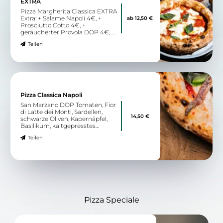
EXTRA
Pizza Margherita Classica EXTRA
Extra: + Salame Napoli 4€, +
ab 12,50 €
Prosciutto Cotto 4€, +
geräucherter Provola DOP 4€, +
Mozzarella Vegan 4€
Teilen
Pizza Classica Napoli
San Marzano DOP Tomaten, Fior
di Latte dei Monti, Sardellen,
14,50 €
schwarze Oliven, Kapernäpfel,
Basilikum, kaltgepresstes
Olivenöl
Teilen
Pizza Speciale