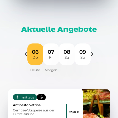
Aktuelle Angebote
06
07
08
09
Do
Fr
Sa
So
mittags
Antipasto Vetrina
Gemüse-Vorspeise aus der
12,50 €
Buffet-Vitrine