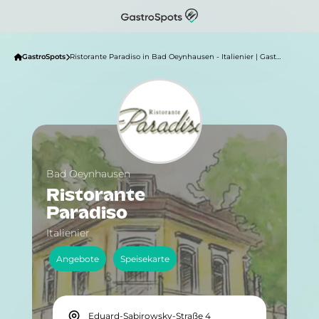
GastroSpots
Ristorante Paradiso in Bad Oeynhausen - Italienier | GastroSpots
Bad Oeynhausen
Ristorante
Paradiso
Italienier
Angebote
Speisekarte
Eduard-Sabirowsky-Straße 4