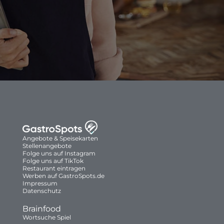
Angebote & Speisekarten
Stellenangebote
Folge uns auf Instagram
Folge uns auf TikTok
Restaurant eintragen
Werben auf GastroSpots.de
Impressum
Datenschutz
Brainfood
Wortsuche Spiel