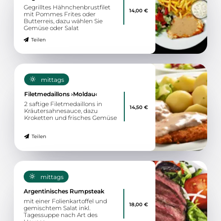
Gegrilltes Hähnchenbrustfilet
14,00 €
mit Pommes Frites oder
Butterreis, dazu wählen Sie
Gemüse oder Salat
Teilen
mittags
Filetmedaillons ›Moldau‹
2 saftige Filetmedaillons in
14,50 €
Kräutersahnesauce, dazu
Kroketten und frisches Gemüse
Teilen
mittags
Argentinisches Rumpsteak
mit einer Folienkartoffel und
18,00 €
gemischtem Salat inkl.
Tagessuppe nach Art des