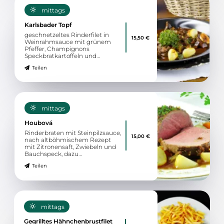
mittags
Karlsbader Topf
geschnetzeltes Rinderfilet in
15,50 €
Weinrahmsauce mit grünem
Pfeffer, Champignons
Speckbratkartoffeln und
gemischtem Salat
Teilen
mittags
Houbová
Rinderbraten mit Steinpilzsauce,
15,00 €
nach altböhmischem Rezept
mit Zitronensaft, Zwiebeln und
Bauchspeck, dazu
Semmelknödel
Teilen
mittags
Gegrilltes Hähnchenbrustfilet