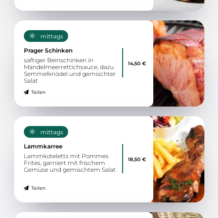
mittags
Prager Schinken
saftiger Beinschinken in
14,50 €
Mandelmeerrettichsauce, dazu
Semmelknödel und gemischter
Salat
Teilen
mittags
Lammkarree
Lammkoteletts mit Pommes
18,50 €
Frites, garniert mit frischem
Gemüse und gemischtem Salat
Teilen