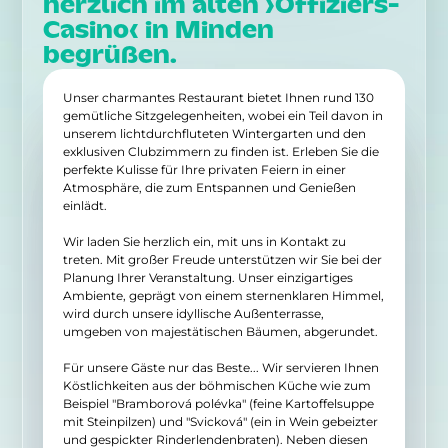
herzlich im alten ›Offiziers-
Casino‹ in Minden
begrüßen.
Unser charmantes Restaurant bietet Ihnen rund 130
gemütliche Sitzgelegenheiten, wobei ein Teil davon in
unserem lichtdurchfluteten Wintergarten und den
exklusiven Clubzimmern zu finden ist. Erleben Sie die
perfekte Kulisse für Ihre privaten Feiern in einer
Atmosphäre, die zum Entspannen und Genießen
einlädt.
Wir laden Sie herzlich ein, mit uns in Kontakt zu
treten. Mit großer Freude unterstützen wir Sie bei der
Planung Ihrer Veranstaltung. Unser einzigartiges
Ambiente, geprägt von einem sternenklaren Himmel,
wird durch unsere idyllische Außenterrasse,
umgeben von majestätischen Bäumen, abgerundet.
Für unsere Gäste nur das Beste... Wir servieren Ihnen
Köstlichkeiten aus der böhmischen Küche wie zum
Beispiel "Bramborová polévka" (feine Kartoffelsuppe
mit Steinpilzen) und "Svicková" (ein in Wein gebeizter
und gespickter Rinderlendenbraten). Neben diesen