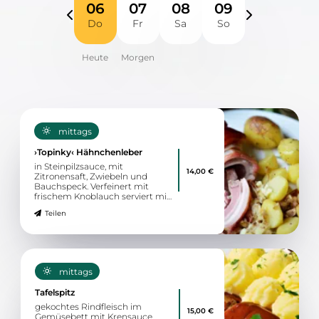
06
07
08
09
Do
Fr
Sa
So
mittags
›Topinky‹ Hähnchenleber
in Steinpilzsauce, mit
14,00 €
Zitronensaft, Zwiebeln und
Bauchspeck. Verfeinert mit
frischem Knoblauch serviert mit
Salat und Speckbratkartoffeln
Teilen
mittags
Tafelspitz
gekochtes Rindfleisch im
15,00 €
Gemüsebett mit Krensauce