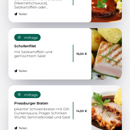
[Meerrettichsauce],
Salzkartoffeln oder
Semmelknödel
Teilen
mittags
Schollenfilet
mit Salzkartoffeln und
16,00 €
gemischtem Salat
Teilen
mittags
Pressburger Braten
pikanter Schweinbraten mit Dill-
14,50 €
Gurkensauce, Prager Schinken
Würfel, Semmelknödel und Salat
Teilen