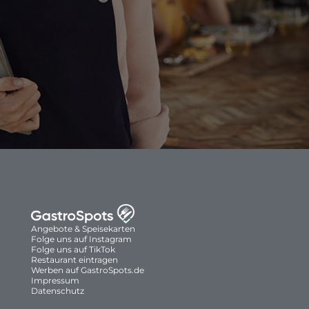
Angebote & Speisekarten
Folge uns auf Instagram
Folge uns auf TikTok
Restaurant eintragen
Werben auf GastroSpots.de
Impressum
Datenschutz