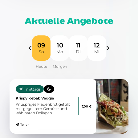
Aktuelle Angebote
09
10
11
12
So
Mo
Di
Mi
mittags
Krispy Kebab Veggie
Knuspriges Fladenbrot gefüllt
7,00 €
mit gegrilltem Gemüse und
wählbaren Beilagen.
Teilen