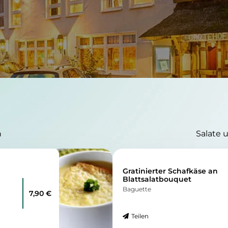
n
Salate 
Gratinierter Schafkäse an
Blattsalatbouquet
Baguette
7,90 €
Teilen