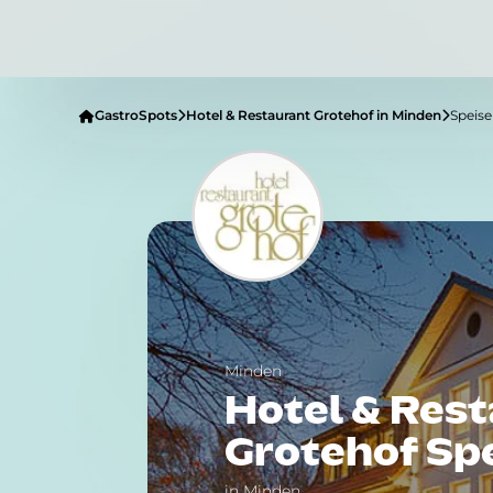
GastroSpots
Hotel & Restaurant Grotehof in Minden
Speise
Minden
Hotel & Res
Grotehof Sp
in Minden