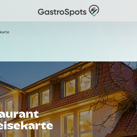
karte
taurant
eisekarte