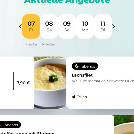
Aktuelle Angebote
07
08
09
10
11
Fr
Sa
So
Mo
Di
abends
Lachsfilet
auf Hummersauce, Schwarze Nudel
7,90 €
Teilen
abends
rtoffelsuppe mit Shrimps