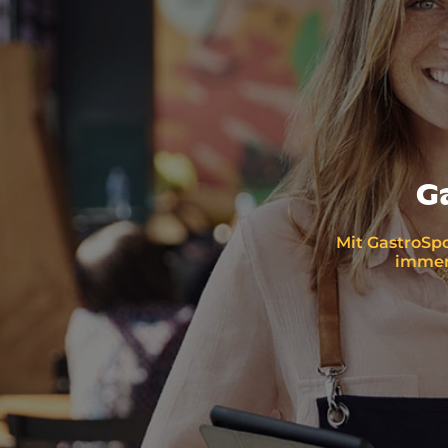
G
Mit GastroSpo
immer 