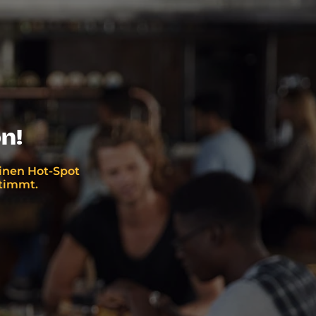
n!
einen Hot-Spot
stimmt.