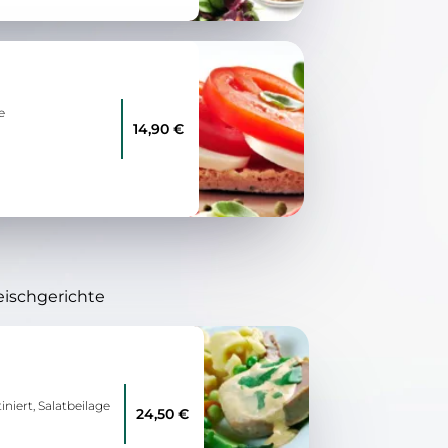
e
14,90 €
eischgerichte
niert, Salatbeilage
24,50 €