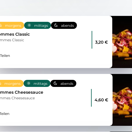
morgens
mittags
abends
mmes Classic
mmes Classic
3,20 €
Teilen
morgens
mittags
abends
mmes Cheesesauce
mmes Cheesesauce
4,60 €
Teilen