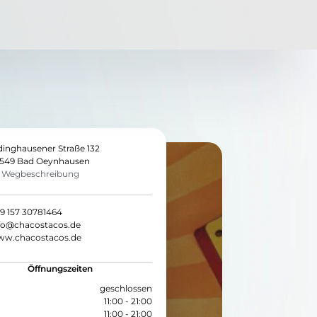
dinghausener Straße 132
549 Bad Oeynhausen
Wegbeschreibung
9 157 30781464
fo@chacostacos.de
w.chacostacos.de
Öffnungszeiten
geschlossen
11:00 - 21:00
11:00 - 21:00