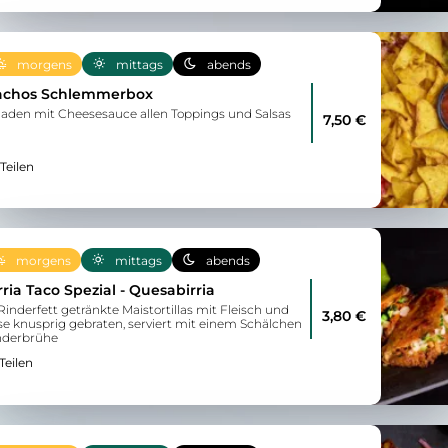
morgens
mittags
abends
achos Schlemmerbox
laden mit Cheesesauce allen Toppings und Salsas
7,50 €
Teilen
morgens
mittags
abends
rria Taco Spezial - Quesabirria
Rinderfett getränkte Maistortillas mit Fleisch und
3,80 €
se knusprig gebraten, serviert mit einem Schälchen
nderbrühe
Teilen