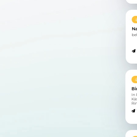
N
be
Bi
In 
Kä
Ri