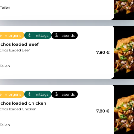
Teilen
morgens
mittags
abends
chos loaded Beef
chos loaded Beef
7,80 €
Teilen
morgens
mittags
abends
chos loaded Chicken
chos loaded Chicken
7,80 €
Teilen