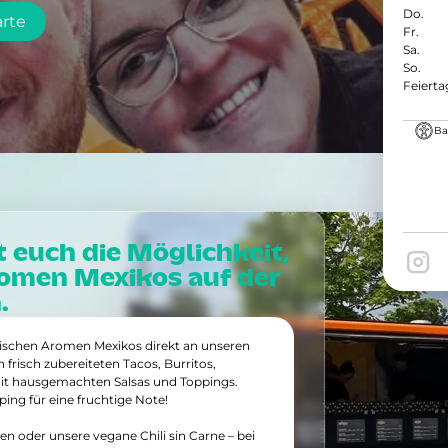
Do.
arte
Fr.
Sa.
So.
Feierta
Bar
t euch die Möglichkeit,

romen Mexikos auf der
.
tischen Aromen Mexikos direkt an unseren
frisch zubereiteten Tacos, Burritos,
mit hausgemachten Salsas und Toppings.
ing für eine fruchtige Note!
en oder unsere vegane Chili sin Carne – bei