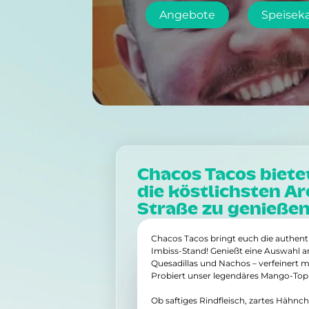
Angebote
Speisek
Chacos Tacos biete
die köstlichsten A
Straße zu genießen
Chacos Tacos bringt euch die authen
Imbiss-Stand! Genießt eine Auswahl an 
Quesadillas und Nachos – verfeinert 
Probiert unser legendäres Mango-Topp
Ob saftiges Rindfleisch, zartes Hähnch