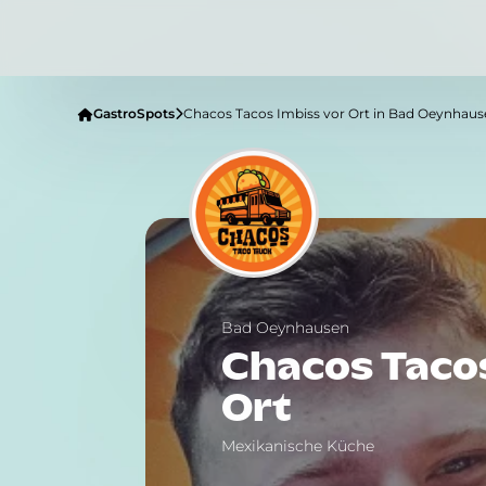
GastroSpots
Chacos Tacos Imbiss vor Ort in Bad Oeynhaus
Bad Oeynhausen
Chacos Tacos
Ort
Mexikanische Küche