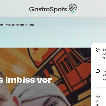
en - Mexikanische Küche
Ei
32
+4
in
 Imbiss vor
ww
Mo
Di.
Mi.