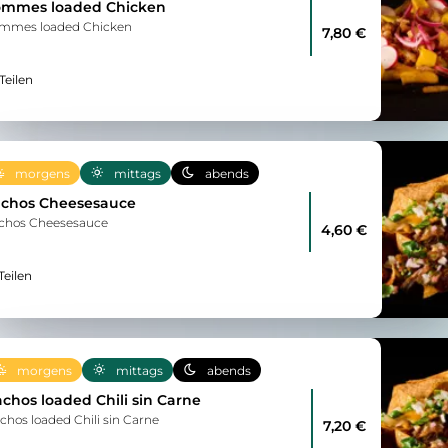
mmes loaded Chicken
mmes loaded Chicken
7,80 €
Teilen
morgens
mittags
abends
chos Cheesesauce
chos Cheesesauce
4,60 €
Teilen
morgens
mittags
abends
chos loaded Chili sin Carne
chos loaded Chili sin Carne
7,20 €