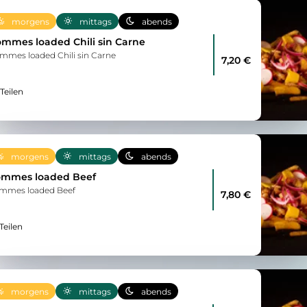
morgens
mittags
abends
mmes loaded Chili sin Carne
mmes loaded Chili sin Carne
7,20 €
Teilen
morgens
mittags
abends
mmes loaded Beef
mmes loaded Beef
7,80 €
Teilen
morgens
mittags
abends