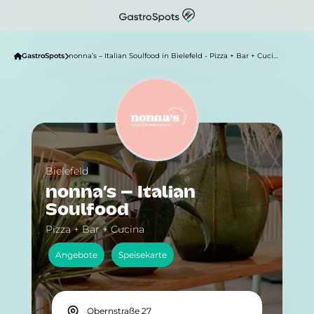
GastroSpots
nonna’s – Italian Soulfood in Bielefeld - Pizza + Bar + Cucina
Bielefeld
nonna’s – Italian
Soulfood
Pizza + Bar + Cucina
Angebote
Speisekarte
Obernstraße 27