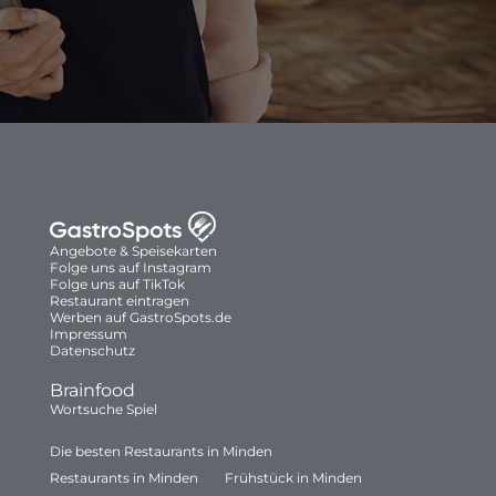
Angebote & Speisekarten
Folge uns auf Instagram
Folge uns auf TikTok
Restaurant eintragen
Werben auf GastroSpots.de
Impressum
Datenschutz
Brainfood
Wortsuche Spiel
Die besten Restaurants in Minden
Restaurants in Minden
Frühstück in Minden