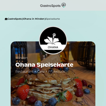
GastroSpots
Ohana in Minden
Speisekarte
Minden
Ohana Speisekarte
Restaurant + Café + Frühstück