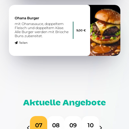
Ohana Burger
mit Ohanasauce, doppeltem
Fleisch und doppeltem Käse.
9,00 €
Alle Burger werden mit Brioche
Buns zubereitet.
Teilen
Aktuelle Angebote
07
08
09
10