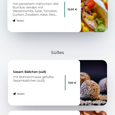
mit paniertem Hähnchen. Alle
Burritos werden mit
10,50 €
Weizentortilla, Salat, Tomaten,
Gurken, Zwiebeln, Käse, Reis,
Mais, Bohnen, Guacamole und
Teilen
Spicy Mayonnaise zubereitet.
Süßes
Sesam Bällchen (süß)
mit Bohnenmasse gefüllte
Sesambällchen (süß)
7,00 €
Teilen