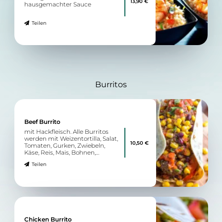
13,90 €
hausgemachter Sauce
Teilen
Burritos
Beef Burrito
mit Hackfleisch. Alle Burritos
werden mit Weizentortilla, Salat,
10,50 €
Tomaten, Gurken, Zwiebeln,
Käse, Reis, Mais, Bohnen,
Guacamole und Spicy
Teilen
Mayonnaise zubereitet.
Chicken Burrito