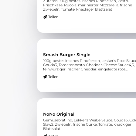
Zutaten: 100g bestes irisches Rindfleisch, Pesto-
Frischkäse, Rucola, marinierter Mozzarella, frische
Zwiebeln, Tomate, knackiger Blattsalat
Teilen
Smash Burger Single
100g bestes irisches Rindfleisch, Lekker’s Rote Sauc
Gouda3, Tomatenpesto, Cheddar-Cheese Sauce4,5,
feinwürziger irischer Cheddar, eingelegte rote
Zwiebeln, gegrillte Tomate0, knackiger Blattsalat
Teilen
NoNo Original
Gemüsebratling, Lekker’s Weiße Sauce, Gouda3, Col
Slaw2, Zwiebeln, frische Gurke, Tomate, knackiger
Blattsalat