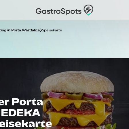
ing in Porta Westfalica
Speisekarte
er Porta
• EDEKA
eisekarte