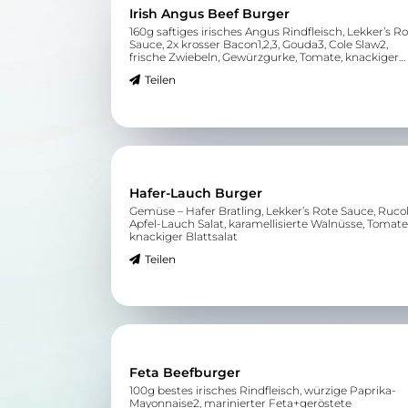
Irish Angus Beef Burger
160g saftiges irisches Angus Rindfleisch, Lekker’s R
Sauce, 2x krosser Bacon1,2,3, Gouda3, Cole Slaw2,
frische Zwiebeln, Gewürzgurke, Tomate, knackiger
Blattsalat
Teilen
Hafer-Lauch Burger
Gemüse – Hafer Bratling, Lekker’s Rote Sauce, Rucol
Apfel-Lauch Salat, karamellisierte Walnüsse, Tomate
knackiger Blattsalat
Teilen
Feta Beefburger
100g bestes irisches Rindfleisch, würzige Paprika-
Mayonnaise2, marinierter Feta+geröstete