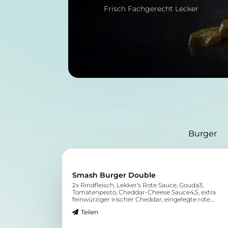
Frisch Fachgerecht Lecker
Burger
Smash Burger Double
2x Rindfleisch, Lekker’s Rote Sauce, Gouda3,
Tomatenpesto, Cheddar-Cheese Sauce4,5, extra
feinwürziger irischer Cheddar, eingelegte rote
Zwiebeln, gegrillte Tomate0, knackiger Blattsalat
Teilen