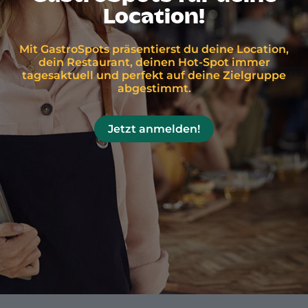
Location!
Mit GastroSpots präsentierst du deine Location,
dein Restaurant, deinen Hot-Spot immer
tagesaktuell und perfekt auf deine Zielgruppe
abgestimmt.
Jetzt anmelden!