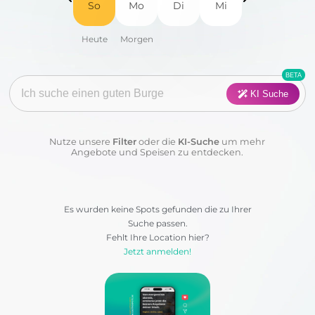
So
Mo
Di
Mi
Fisch
Fleisch
Frühstück
Geflügel
Pasta
Pizza
KI Suche
Salat
Suppen
Nutze unsere
Filter
oder die
KI-Suche
um mehr
Sushi
Vegan
Angebote und Speisen zu entdecken.
Vegetarisch
Wraps & Co
Es wurden keine Spots gefunden die zu Ihrer
Suche passen.
Kategorie:
Fehlt Ihre Location hier?
Jetzt anmelden!
Anwenden
Löschen