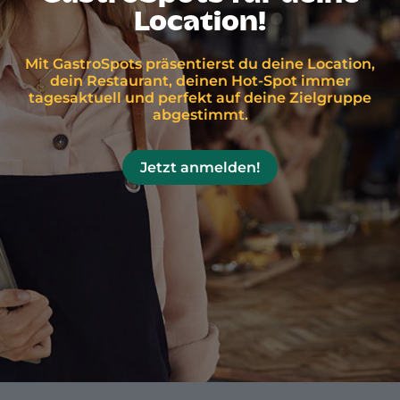
Location!
Mit GastroSpots präsentierst du deine Location,
dein Restaurant, deinen Hot-Spot immer
tagesaktuell und perfekt auf deine Zielgruppe
abgestimmt.
Jetzt anmelden!