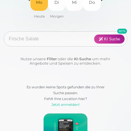
Mo
Di
Mi
Do
Fisch
Fleisch
Frühstück
Geflügel
Pasta
Pizza
KI Suche
Salat
Suppen
Nutze unsere
Filter
oder die
KI-Suche
um mehr
Sushi
Vegan
Angebote und Speisen zu entdecken.
Vegetarisch
Wraps & Co
Es wurden keine Spots gefunden die zu Ihrer
Suche passen.
Kategorie:
Fehlt Ihre Location hier?
Jetzt anmelden!
Anwenden
Löschen