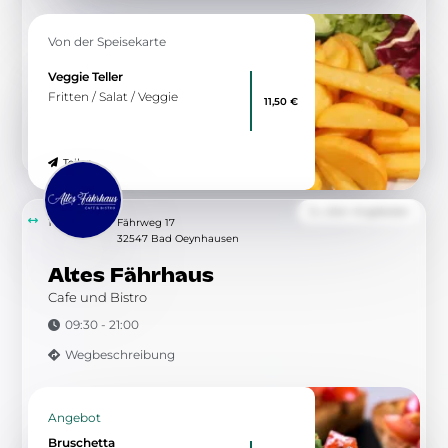
Von der Speisekarte
Veggie Teller
Fritten / Salat / Veggie
11,50 €
Teilen
Zu allen Angeboten
10.43 km
Fährweg 17
32547 Bad Oeynhausen
Altes Fährhaus
Cafe und Bistro
09:30 - 21:00
Wegbeschreibung
Angebot
Bruschetta