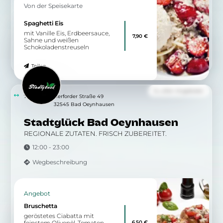
Von der Speisekarte
Spaghetti Eis
mit Vanille Eis, Erdbeersauce,
7,90 €
Sahne und weißen
Schokoladenstreuseln
Teilen
Zu allen Angeboten
7.51 km
Herforder Straße 49
32545 Bad Oeynhausen
Stadtglück Bad Oeynhausen
REGIONALE ZUTATEN. FRISCH ZUBEREITET.
12:00 - 23:00
Wegbeschreibung
Angebot
Bruschetta
geröstetes Ciabatta mit
6,50 €
feinstem Olivenöl, Tomaten,