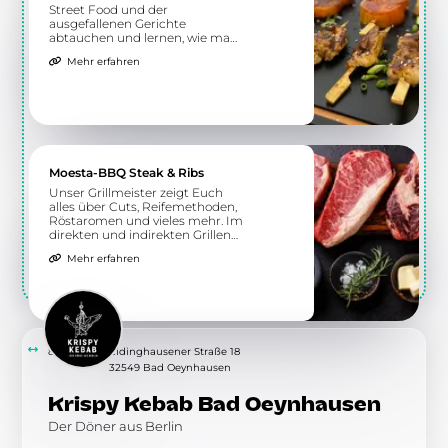
Street Food und der
ausgefallenen Gerichte
abtauchen und lernen, wie man
sie selbst zubereitet. Nicht nur
Mehr erfahren
nationale Küche wird hier
geboten, sondern auch
exotischere Spezialitäten.
Moesta-BBQ Steak & Ribs
Unser Grillmeister zeigt Euch
alles über Cuts, Reifemethoden,
Röstaromen und vieles mehr. Im
direkten und indirekten Grillen
erhaltet Ihr ein Verständnis für
Mehr erfahren
die richtige Zubereitung
verschiedener Steaks und Ribs.
8.12 km
Eidinghausener Straße 18
32549 Bad Oeynhausen
Krispy Kebab Bad Oeynhausen
Der Döner aus Berlin