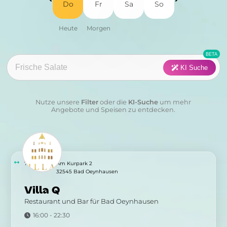
Do
Fr
Sa
So
Fisch
Fleisch
Frühstück
Geflügel
Pasta
Pizza
KI Suche
Salat
Suppen
Nutze unsere
Filter
oder die
KI-Suche
um mehr
Sushi
Vegan
Angebote und Speisen zu entdecken.
Vegetarisch
Wraps & Co
Kategorie:
7.50 km
Am Kurpark 2
32545 Bad Oeynhausen
Villa Q
Anwenden
Löschen
Restaurant und Bar für Bad Oeynhausen
16:00 - 22:30