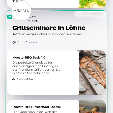
Teilen
Zu allen Angeboten
Moesta BBQ Store
Anzeige
Grillseminare in Löhne
Jetzt unvergessliche Grillmomente erleben
Zum Anbieter
Moesta-BBQ Basic 1.0
Die perfekte Grundlage für
einen erfolgreichen Einstieg in
das Premium Grillen. Lernen Sie
wie Sie mit verschiedene
Grillmethoden gesunde Speisen
Mehr erfahren
auf dem Grill zubereiten.
Moesta-BBQ Streetfood Special
Hier kann man in die Welt des