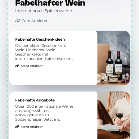
Fabelhafter Wein
Internationale Spitzenweine
Zum Anbieter
Fabelhafte Geschenkideen
Die perfekten Geschenke für
Wein-Liebhaber. Wein-
Geschenksets mit
internationalen Spitzenweinen
und Feinkost oder Schokolade.
Mehr erfahren
Jetzt verschenken!
Fabelhafte Angebote
Über 1000 internationale Weine
aus ausgewählten
Anbaugebieten zu
Spitzenpreisen. Jetzt im
Angebot!
Mehr erfahren