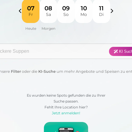
Fisch
Fleisch
Frühstück
Geflügel
07
08
09
10
11
Fr
Sa
So
Mo
Di
Pasta
Pizza
Salat
Suppen
Sushi
Vegan
Vegetarisch
Wraps & 
gorie:
KI Suc
Anwenden
Löschen
nsere
Filter
oder die
KI-Suche
um mehr Angebote und Speisen zu en
Es wurden keine Spots gefunden die zu Ihrer
Suche passen.
Fehlt Ihre Location hier?
Jetzt anmelden!