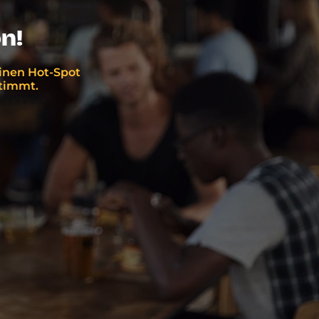
n!
einen Hot-Spot
stimmt.