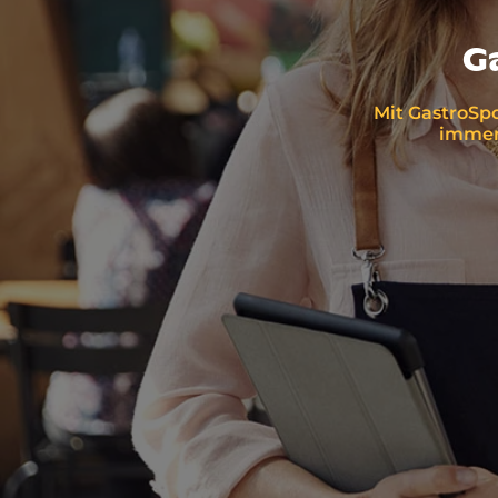
G
Mit GastroSpo
immer 