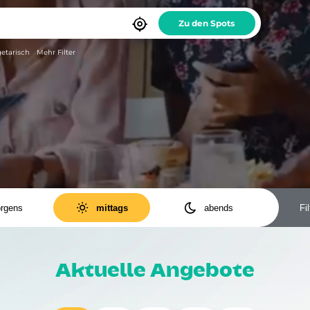

etarisch
Mehr Filter


rgens
mittags
abends
Fil
ODER
UND
Antipasti
Baguette
Bowls
Burger
Aktuelle Angebote
Cocktails
Dessert
Döner
Fastfood