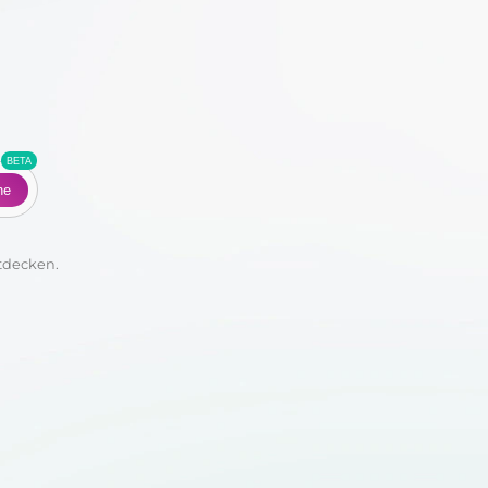
Co
he
tdecken.