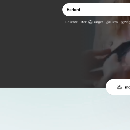
Burger
Pizza
Veg

mo