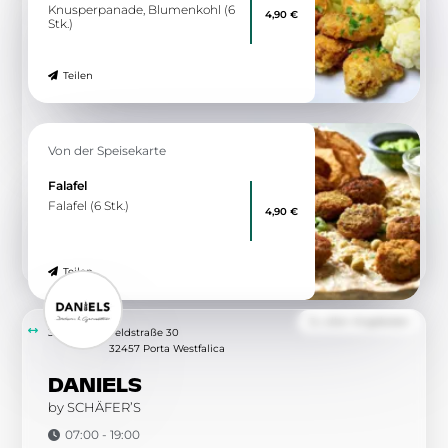
Knusperpanade, Blumenkohl (6
4,90 €
Stk.)
Teilen
Von der Speisekarte
Falafel
Falafel (6 Stk.)
4,90 €
Teilen
Zu allen Angeboten
3.21 km
Feldstraße 30
32457 Porta Westfalica
DANIELS
by SCHÄFER’S
07:00 - 19:00