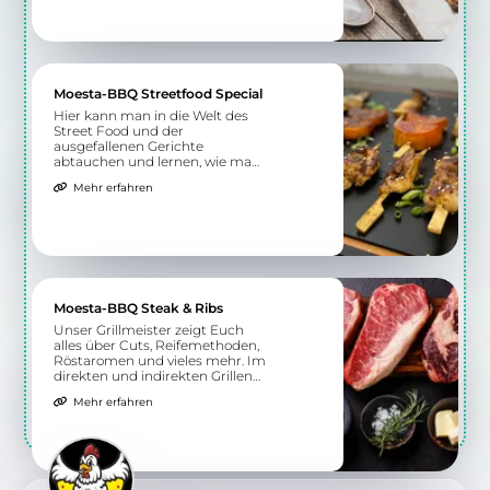
Moesta-BBQ Streetfood Special
Hier kann man in die Welt des
Street Food und der
ausgefallenen Gerichte
abtauchen und lernen, wie man
sie selbst zubereitet. Nicht nur
Mehr erfahren
nationale Küche wird hier
geboten, sondern auch
exotischere Spezialitäten.
Moesta-BBQ Steak & Ribs
Unser Grillmeister zeigt Euch
alles über Cuts, Reifemethoden,
Röstaromen und vieles mehr. Im
direkten und indirekten Grillen
erhaltet Ihr ein Verständnis für
Mehr erfahren
die richtige Zubereitung
verschiedener Steaks und Ribs.