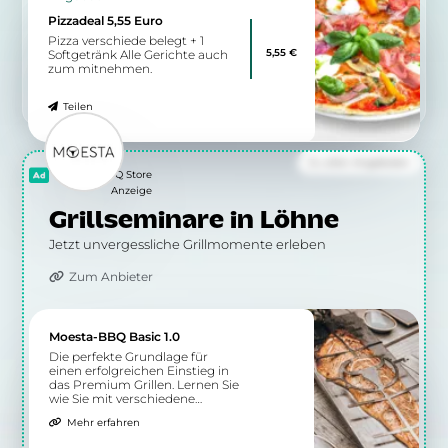
Pizzadeal 5,55 Euro
Pizza verschiede belegt + 1
5,55 €
Softgetränk Alle Gerichte auch
zum mitnehmen.
Teilen
Zu allen Angeboten
Moesta BBQ Store
Anzeige
Grillseminare in Löhne
Jetzt unvergessliche Grillmomente erleben
Zum Anbieter
Moesta-BBQ Basic 1.0
Die perfekte Grundlage für
einen erfolgreichen Einstieg in
das Premium Grillen. Lernen Sie
wie Sie mit verschiedene
Grillmethoden gesunde Speisen
Mehr erfahren
auf dem Grill zubereiten.