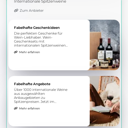
Internationale Spitzenweine
Zum Anbieter
Fabelhafte Geschenkideen
Die perfekten Geschenke für
Wein-Liebhaber. Wein-
Geschenksets mit
internationalen Spitzenweinen
und Feinkost oder Schokolade.
Mehr erfahren
Jetzt verschenken!
Fabelhafte Angebote
Über 1000 internationale Weine
aus ausgewählten
Anbaugebieten zu
Spitzenpreisen. Jetzt im
Angebot!
Mehr erfahren