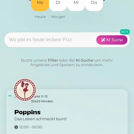
Mo
Di
Mi
Do
Fisch
Fleisch
Frühstück
Geflügel
Pasta
Pizza
KI Suche
Salat
Suppen
Nutze unsere
Filter
oder die
KI-Suche
um mehr
Sushi
Vegan
Angebote und Speisen zu entdecken.
Vegetarisch
Wraps & Co
Kategorie:
260 m
Markt 11-13
32423 Minden
Poppins
Anwenden
Löschen
Das Leben schmeckt bunt!
12:00 - 00:00