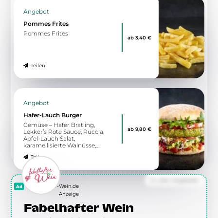
Angebot
Pommes Frites
Pommes Frites
ab 3,40 €
Teilen
Angebot
Hafer-Lauch Burger
Gemüse – Hafer Bratling,
ab 9,80 €
Lekker’s Rote Sauce, Rucola,
Apfel-Lauch Salat,
karamellisierte Walnüsse,
Tomate, knackiger Blattsalat
Teilen
Zu allen Angeboten
Fabelhafter-Wein.de
Anzeige
Fabelhafter Wein