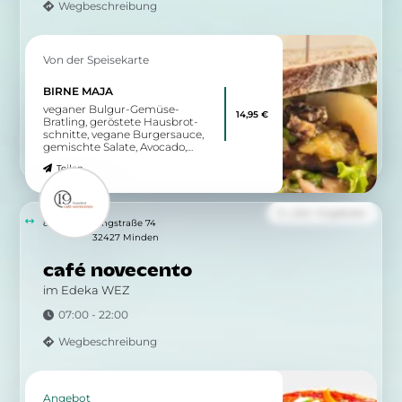
Wegbeschreibung
Von der Speisekarte
BIRNE MAJA
veganer Bulgur-Gemüse-
14,95 €
Bratling, geröstete Hausbrot-
schnitte, vegane Burgersauce,
gemischte Salate, Avocado,
Birne, Birnenchutney,
Teilen
karamellisierte Walnüsse
Zu allen Angeboten
833 m
Ringstraße 74
32427 Minden
café novecento
im Edeka WEZ
07:00 - 22:00
Wegbeschreibung
Angebot