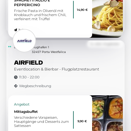
SPAGHETTI AGLIO E
PEPPERICINO
14,90 €
Frische Pasta in Olivenöl mit
Knoblauch und frischem Chili,
verfeinert mit Trüffel
Teilen
Zu allen Angeboten
8.21 km
Flughafen 1
32457 Porta Westfalica
AIRFIELD
Eventlocation & Bierbar - Flugplatzrestaurant
11:30 - 22:00
Wegbeschreibung
Angebot
Mittagsbuffet
Verschiedene Vorspeisen,
9,90 €
Hauptgänge und Desserts zum
Sattessen