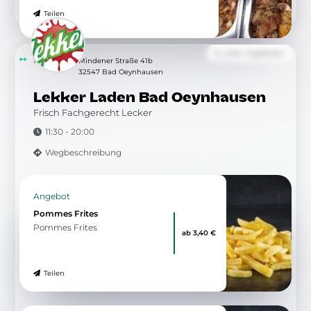
Teilen
Zu allen Angeboten
11.38 km
Mindener Straße 41b
32547 Bad Oeynhausen
Lekker Laden Bad Oeynhausen
Frisch Fachgerecht Lecker
11:30 - 20:00
Wegbeschreibung
Angebot
Pommes Frites
Pommes Frites
ab 3,40 €
Teilen