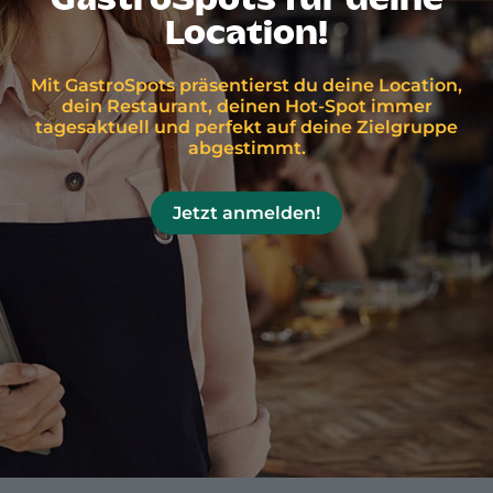
GastroSpots für deine
Location!
Mit GastroSpots präsentierst du deine Location,
dein Restaurant, deinen Hot-Spot immer
tagesaktuell und perfekt auf deine Zielgruppe
abgestimmt.
Jetzt anmelden!