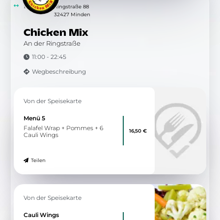
1.02 km
Ringstraße 88
32427 Minden
Chicken Mix
An der Ringstraße
11:00 - 22:45
Wegbeschreibung
Von der Speisekarte
Menü 5
Falafel Wrap + Pommes + 6
16,50 €
Cauli Wings
Teilen
Von der Speisekarte
Cauli Wings