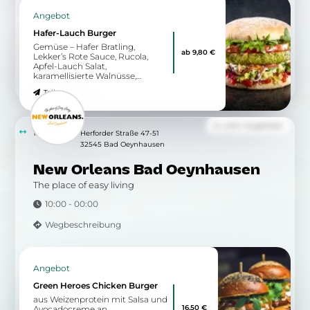
Angebot
Hafer-Lauch Burger
Gemüse – Hafer Bratling,
ab 9,80 €
Lekker’s Rote Sauce, Rucola,
Apfel-Lauch Salat,
karamellisierte Walnüsse,
Tomate, knackiger Blattsalat
Teilen
Zu allen Angeboten
12.47 km
Herforder Straße 47-51
32545 Bad Oeynhausen
New Orleans Bad Oeynhausen
The place of easy living
10:00 - 00:00
Wegbeschreibung
Angebot
Green Heroes Chicken Burger
aus Weizenprotein mit Salsa und
16,50 €
Avocadocreme an