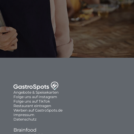
Angebote & Speisekarten
Folge uns auf Instagram
Folge uns auf TikTok
Restaurant eintragen
Werben auf GastroSpots.de
Impressum
Datenschutz
Brainfood