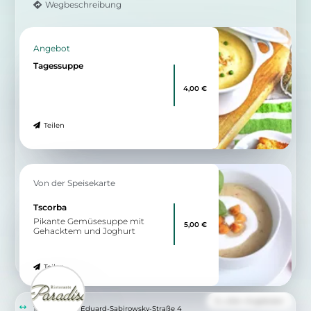
Wegbeschreibung
Angebot
Tagessuppe
4,00 €
Teilen
Von der Speisekarte
Tscorba
Pikante Gemüsesuppe mit
5,00 €
Gehacktem und Joghurt
Teilen
Zu allen Angeboten
12.07 km
Eduard-Sabirowsky-Straße 4