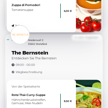
Zuppa di Pomodori
Tomatensuppe
6,00 €
Teilen
Zu allen Angeboten
14.59 km
Niederwall 2
33602 Bielefeld
The Bernstein
Entdecken Sie The Bernstein
09:00 - 00:00
Wegbeschreibung
Von der Speisekarte
Rote Thai-Curry-Suppe
Hähnchenbruststreifen,
8,50 €
Gemüse, Mee-Nudeln