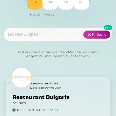
So
Mo
Di
Mi
Fisch
Fleisch
Frühstück
Geflügel
Pasta
Pizza
KI Suche
Salat
Suppen
Nutze unsere
Filter
oder die
KI-Suche
um mehr
Sushi
Vegan
Angebote und Speisen zu entdecken.
Vegetarisch
Wraps & Co
Kategorie:
10.81 km
Detmolder Straße 193
32545 Bad Oeynhausen
Restaurant Bulgaria
Anwenden
Löschen
bei Nico
12:00 - 14:30 & 17:30 - 22:00