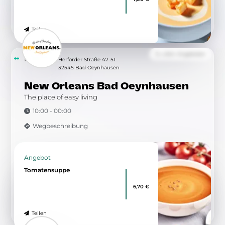
Teilen
Zu allen Angeboten
12.45 km
Herforder Straße 47-51
32545 Bad Oeynhausen
New Orleans Bad Oeynhausen
The place of easy living
10:00 - 00:00
Wegbeschreibung
Angebot
Tomatensuppe
6,70 €
Teilen