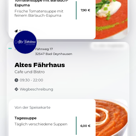
Tomatensuppe mit Bärlauch-
Espuma
7,90 €
Frische Tomatensuppe mit
feinem Bärlauch-Espuma
Teilen
Zu allen Angeboten
15.20 km
Fährweg 17
32547 Bad Oeynhausen
Altes Fährhaus
Cafe und Bistro
09:30 - 22:00
Wegbeschreibung
Von der Speisekarte
Tagessuppe
Täglich verschiedene Suppen
6,00 €