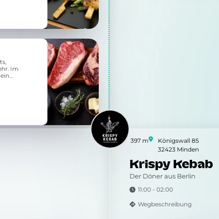
ts,
hr. Im
 ein
397 m
Königswall 85
32423 Minden
Krispy Kebab
Der Döner aus Berlin
11:00 - 02:00
Wegbeschreibung