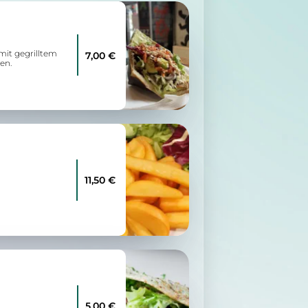
mit gegrilltem
7,00 €
en.
11,50 €
5,00 €