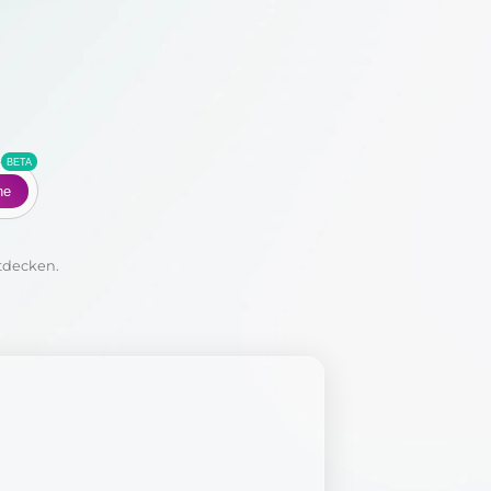
Co
he
tdecken.