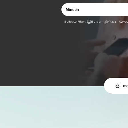
Burger
Pizza
Veg

mo