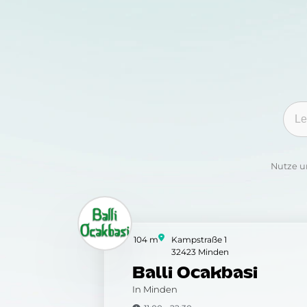
Kate
Nutze u
104 m
Kampstraße 1
32423 Minden
Balli Ocakbasi
In Minden