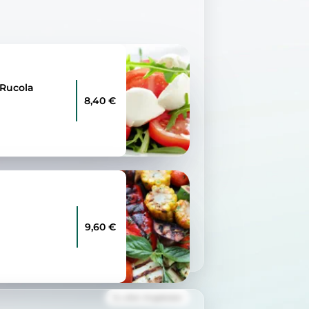
 Rucola
8,40 €
9,60 €
Zu allen Angeboten