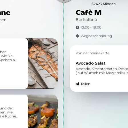
32423 Minden
Cafè M
hne
Bar Italiano
eben
10:00 - 18:00
Wegbeschreibung
chen
Von der Speisekarte
 wie Sie
Speisen auf
Avocado Salat
Avocado, Kirschtomaten, Pesto
( auf Wunsch mit Mozzarella). 
Teilen
 und der
nen, wie
nale Küche
re