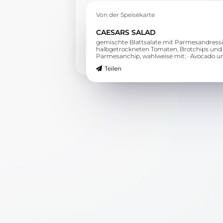
Von der Speisekarte
CAESARS SALAD
gemischte Blattsalate mit Parmesandressi
halbgetrockneten Tomaten, Brotchips und
Parmesanchip, wahlweise mit: · Avocado u
Speck 14,45 € · Chicken Crispers 14,95 € ·
Teilen
gegrillter Hähnchenbrust 13,95 € · gegrillt
Chiligambas 13,95 €