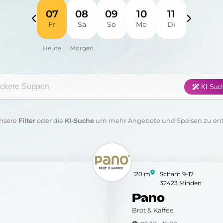
Fisch
Fleisch
Frühstück
Geflügel
07
08
09
10
11
Fr
Sa
So
Mo
Di
Pasta
Pizza
Salat
Suppen
Sushi
Vegan
Vegetarisch
Wraps & 
gorie:
KI Suc
Anwenden
Löschen
nsere
Filter
oder die
KI-Suche
um mehr Angebote und Speisen zu en
120 m
Scharn 9-17
32423 Minden
Pano
Brot & Kaffee