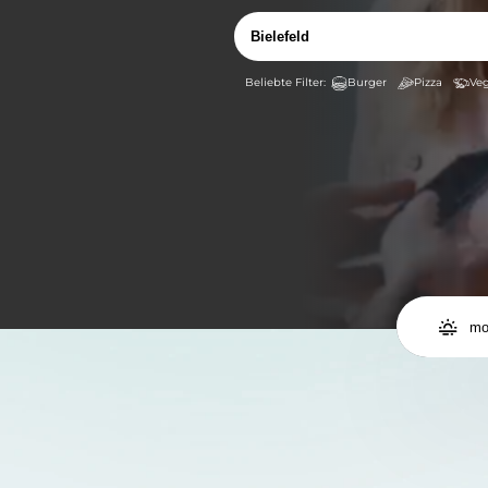
Burger
Pizza
Veg

mo