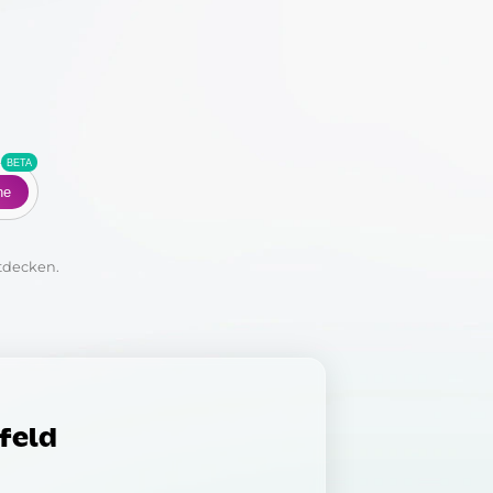
Co
he
tdecken.
efeld