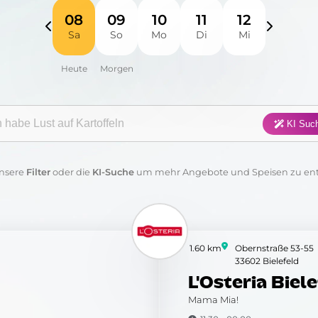
Fisch
Fleisch
Frühstück
Geflügel
08
09
10
11
12
Sa
So
Mo
Di
Mi
Pasta
Pizza
Salat
Suppen
Sushi
Vegan
Vegetarisch
Wraps & 
gorie:
KI Suc
Anwenden
Löschen
nsere
Filter
oder die
KI-Suche
um mehr Angebote und Speisen zu en
1.60 km
Obernstraße 53-55
33602 Bielefeld
L'Osteria Biel
Mama Mia!