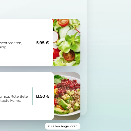
5,95 €
irschtomaten,
sing
13,50 €
inoa, Rote Bete,
tapfelkerne,
Zu allen Angeboten