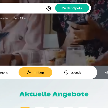

etarisch
Mehr Filter


rgens
mittags
abends
Fil
ODER
UND
Antipasti
Baguette
Bowls
Burger
Aktuelle Angebote
Cocktails
Dessert
Döner
Fastfood