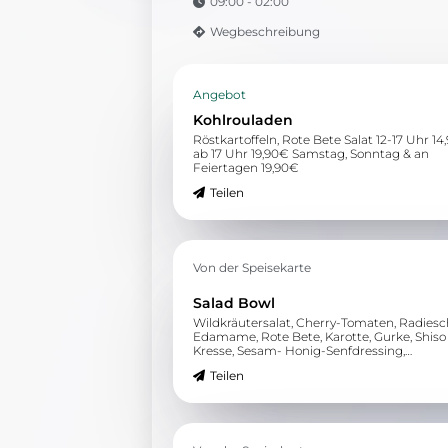
09:00 - 02:00
Wegbeschreibung
Angebot
Kohlrouladen
Röstkartoffeln, Rote Bete Salat 12-17 Uhr 14
ab 17 Uhr 19,90€ Samstag, Sonntag & an
Feiertagen 19,90€
Teilen
Von der Speisekarte
Salad Bowl
Wildkräutersalat, Cherry-Tomaten, Radiesc
Edamame, Rote Bete, Karotte, Gurke, Shiso
Kresse, Sesam- Honig-Senfdressing,
Granatapfelkerne
Teilen