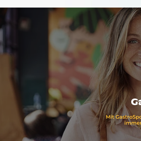
G
Mit GastroSpo
immer 