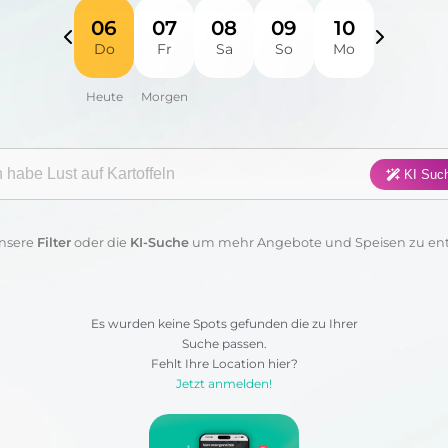
Fisch
Fleisch
Frühstück
Geflügel
06
07
08
09
10
Do
Fr
Sa
So
Mo
Pasta
Pizza
Salat
Suppen
Sushi
Vegan
Vegetarisch
Wraps & 
gorie:
KI Suc
Anwenden
Löschen
nsere
Filter
oder die
KI-Suche
um mehr Angebote und Speisen zu en
Es wurden keine Spots gefunden die zu Ihrer
Suche passen.
Fehlt Ihre Location hier?
Jetzt anmelden!