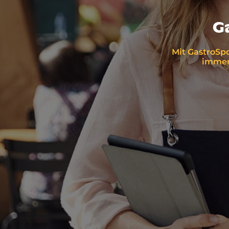
G
Mit GastroSpo
immer 