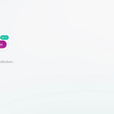
Co
he
tdecken.