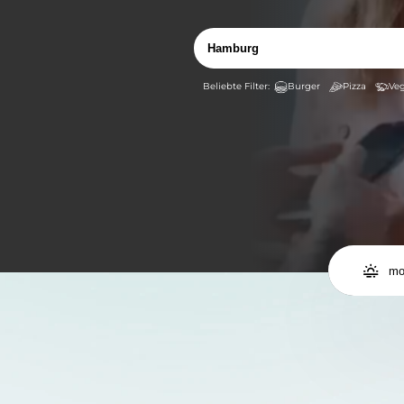
Burger
Pizza
Veg

mo