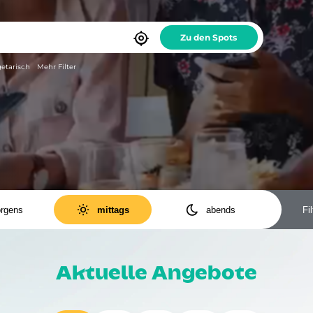

etarisch
Mehr Filter


rgens
mittags
abends
Fil
ODER
UND
Antipasti
Baguette
Bowls
Burger
Aktuelle Angebote
Cocktails
Dessert
Döner
Fastfood