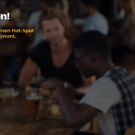
n!
einen Hot-Spot
stimmt.