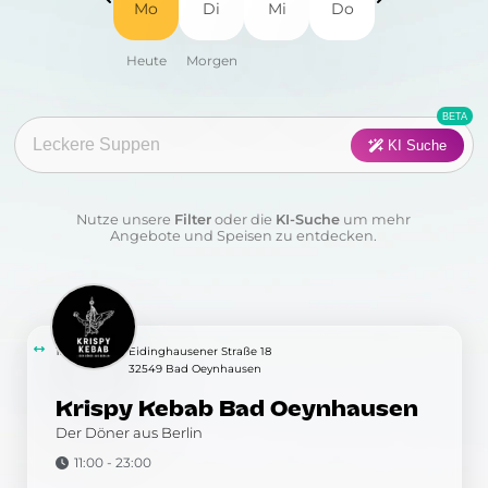
Mo
Di
Mi
Do
Fisch
Fleisch
Frühstück
Geflügel
Pasta
Pizza
KI Suche
Salat
Suppen
Nutze unsere
Filter
oder die
KI-Suche
um mehr
Sushi
Vegan
Angebote und Speisen zu entdecken.
Vegetarisch
Wraps & Co
Kategorie:
13.29 km
Eidinghausener Straße 18
32549 Bad Oeynhausen
Krispy Kebab Bad Oeynhausen
Anwenden
Löschen
Der Döner aus Berlin
11:00 - 23:00