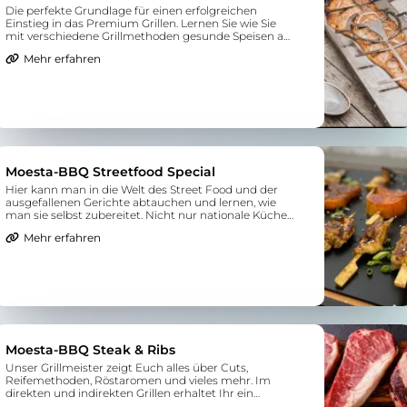
Die perfekte Grundlage für einen erfolgreichen
Einstieg in das Premium Grillen. Lernen Sie wie Sie
mit verschiedene Grillmethoden gesunde Speisen auf
dem Grill zubereiten.
Mehr erfahren
Moesta-BBQ Streetfood Special
Hier kann man in die Welt des Street Food und der
ausgefallenen Gerichte abtauchen und lernen, wie
man sie selbst zubereitet. Nicht nur nationale Küche
wird hier geboten, sondern auch exotischere
Mehr erfahren
Spezialitäten.
Moesta-BBQ Steak & Ribs
Unser Grillmeister zeigt Euch alles über Cuts,
Reifemethoden, Röstaromen und vieles mehr. Im
direkten und indirekten Grillen erhaltet Ihr ein
Verständnis für die richtige Zubereitung