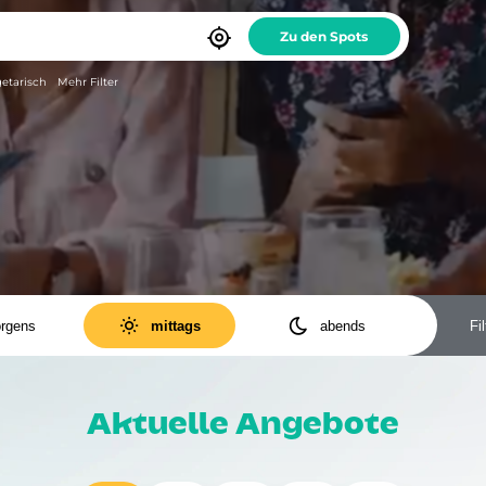

etarisch
Mehr Filter


rgens
mittags
abends
Fil
ODER
UND
Antipasti
Baguette
Bowls
Burger
Aktuelle Angebote
Cocktails
Dessert
Döner
Fastfood