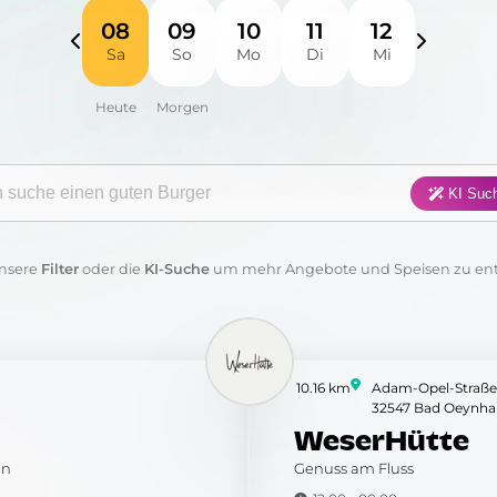
Fisch
Fleisch
Frühstück
Geflügel
08
09
10
11
12
Sa
So
Mo
Di
Mi
Pasta
Pizza
Salat
Suppen
Sushi
Vegan
Vegetarisch
Wraps & 
gorie:
KI Suc
Anwenden
Löschen
nsere
Filter
oder die
KI-Suche
um mehr Angebote und Speisen zu en
10.16 km
Adam-Opel-Straße
32547 Bad Oeynha
WeserHütte
en
Genuss am Fluss