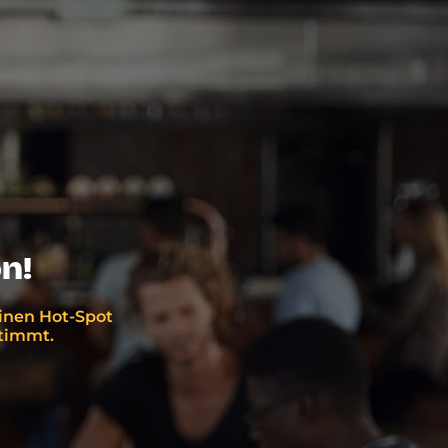
n!
einen Hot-Spot
stimmt.