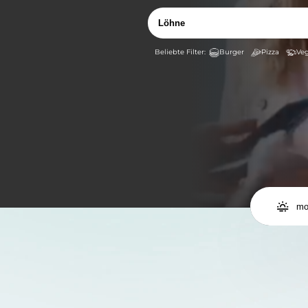
Burger
Pizza
Veg

mo