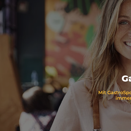
G
Mit GastroSpo
immer 