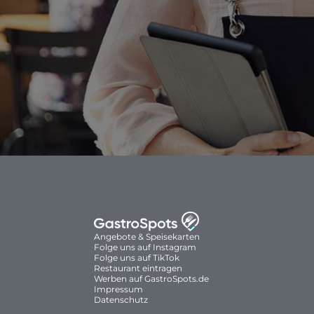
Angebote & Speisekarten
Folge uns auf Instagram
Folge uns auf TikTok
Restaurant eintragen
Werben auf GastroSpots.de
Impressum
Datenschutz