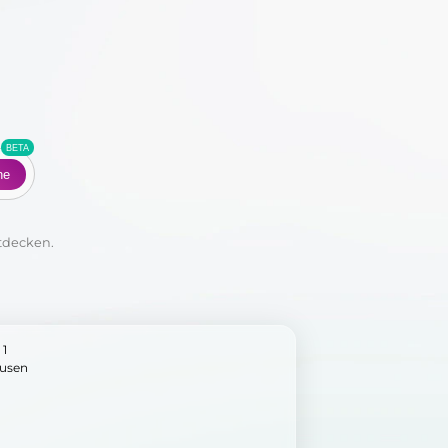
Co
he
tdecken.
 1
usen