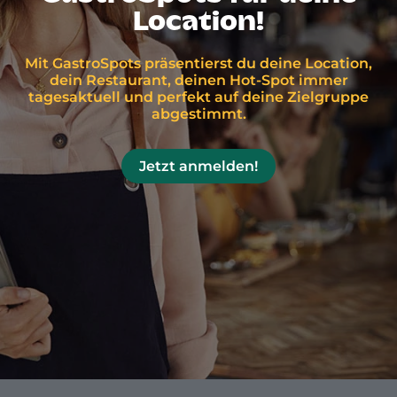
Location!
Mit GastroSpots präsentierst du deine Location,
dein Restaurant, deinen Hot-Spot immer
tagesaktuell und perfekt auf deine Zielgruppe
abgestimmt.
Jetzt anmelden!