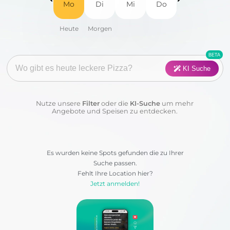
Mo
Di
Mi
Do
Fisch
Fleisch
Frühstück
Geflügel
Pasta
Pizza
KI Suche
Salat
Suppen
Nutze unsere
Filter
oder die
KI-Suche
um mehr
Sushi
Vegan
Angebote und Speisen zu entdecken.
Vegetarisch
Wraps & Co
Es wurden keine Spots gefunden die zu Ihrer
Suche passen.
Kategorie:
Fehlt Ihre Location hier?
Jetzt anmelden!
Anwenden
Löschen