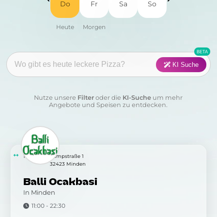
Do
Fr
Sa
So
Fisch
Fleisch
Frühstück
Geflügel
Pasta
Pizza
KI Suche
Salat
Suppen
Nutze unsere
Filter
oder die
KI-Suche
um mehr
Sushi
Vegan
Angebote und Speisen zu entdecken.
Vegetarisch
Wraps & Co
Kategorie:
104 m
Kampstraße 1
32423 Minden
Balli Ocakbasi
Anwenden
Löschen
In Minden
11:00 - 22:30