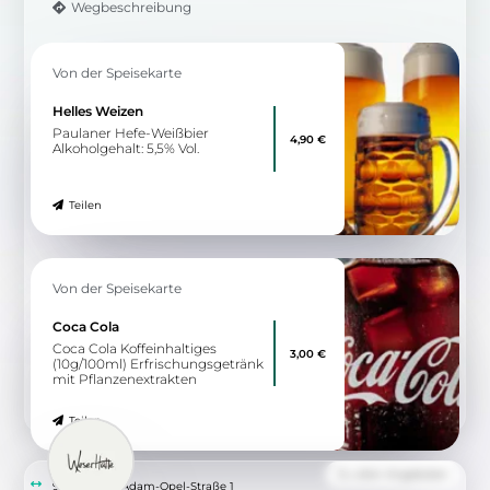
Wegbeschreibung
Von der Speisekarte
Helles Weizen
Paulaner Hefe-Weißbier
4,90 €
Alkoholgehalt: 5,5% Vol.
Teilen
Von der Speisekarte
Coca Cola
Coca Cola Koffeinhaltiges
3,00 €
(10g/100ml) Erfrischungsgetränk
mit Pflanzenextrakten
Teilen
Zu allen Angeboten
9.89 km
Adam-Opel-Straße 1