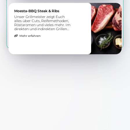
Moesta-BBQ Steak & Ribs
Unser Grillmeister zeigt Euch
alles über Cuts, Reifemethoden,
Röstaromen und vieles mehr. Im
direkten und indirekten Grillen
erhaltet Ihr ein Verständnis für
Mehr erfahren
die richtige Zubereitung
verschiedener Steaks und Ribs.