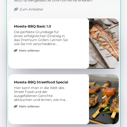
Jetzt unvergessliche Grillmomente erleben
Zum Anbieter
Moesta-BBQ Basic 1.0
Die perfekte Grundlage für
einen erfolgreichen Einstieg in
das Premium Grillen. Lernen Sie
wie Sie mit verschiedene
Grillmethoden gesunde Speisen
Mehr erfahren
auf dem Grill zubereiten.
Moesta-BBQ Streetfood Special
Hier kann man in die Welt des
Street Food und der
ausgefallenen Gerichte
abtauchen und lernen, wie man
sie selbst zubereitet. Nicht nur
Mehr erfahren
nationale Küche wird hier
geboten, sondern auch
exotischere Spezialitäten.