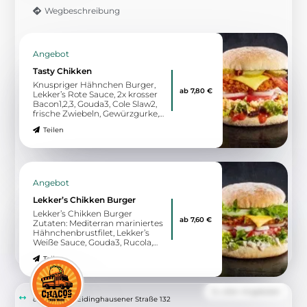
12:00 - 02:00
Wegbeschreibung
Von der Speisekarte
Krispy Teller
Kalb / Chicken / Veggie
11,50 €
Teilen
Von der Speisekarte
Krispy Rolle
Kalb / Chicken
8,00 €
Teilen