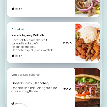
New Orleans Bad Oeynhausen
The place of easy living
10:00 - 01:00
Wegbeschreibung
Von der Speisekarte
Voodoo Chicken
mit gebratenen
13,90 €
Hähnchenstreifen und
Champingons
Teilen
Zu allen Angeboten
9.19 km
Am Kurpark 2
32545 Bad Oeynhausen
Villa Q
Restaurant und Bar für Bad Oeynhausen
12:00 - 01:30