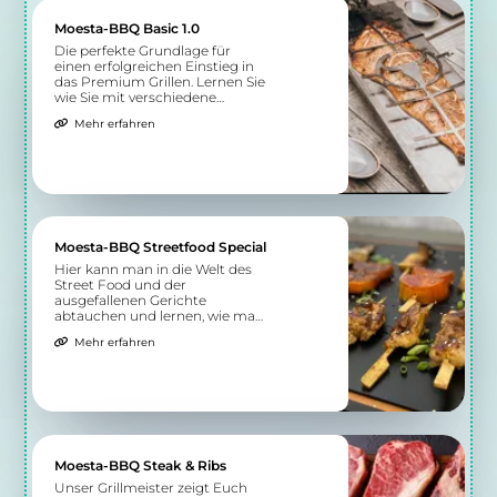
Wegbeschreibung
Von der Speisekarte
Insalata Pollo
Salat mit Knuspriges
14,90 €
Hähnchenbrust Filet Panierte
mit Panko, Mais, Kirschtomaten
aus Sizilien, Gurken
Teilen
Zu allen Angeboten
5.54 km
Königswall 85
32423 Minden
Krispy Kebab
Der Döner aus Berlin
12:00 - 02:00
Wegbeschreibung