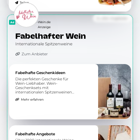
Teilen
Zu allen Angeboten
5.66 km
Kampstraße 1
32423 Minden
Balli Ocakbasi
In Minden
11:00 - 22:30
Wegbeschreibung
Angebot
Lahmacun mit Döner
mit Sauce nach Wahl Türkische
9,00 €
Pizza ohne Kebap, Weißkraut,
10,00 €
Gurken, Eisbergsalat, Tomaten,
Rotkraut, Zwiebeln
Teilen