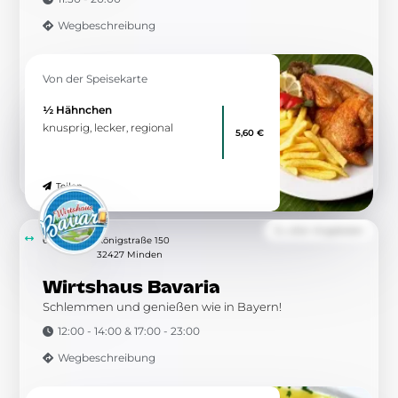
kulinarischen Highlights!
Teilen
Von der Speisekarte
Kleines Hähnchenschnitzel mit
Pommes
7,90 €
Knuspriges Hähnchenschnitzel
mit goldenen Pommes
Teilen
Von der Speisekarte
Hähnchenschnitzel
Saftiges Hähnchenschnitzel mit
17,90 €
Pommes und Salat