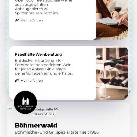
Angebot
Döner Tasche
mit Sauce nach Wahl
7,65 €
Fladenbrot, Weißkraut, Gurken,
8,50 €
Eisbergsalat, Tomaten, Rotkraut,
Zwiebeln
Teilen
Von der Speisekarte
Balli gemischter Grillteller
Lammkotelett,
23,40 €
Dönerfleisch(Rind),
Naturjoghurt, Hähnchenkeule,
Lammspieß, Salat
Teilen
Zu allen Angeboten
6.09 km
Mitteldamm 28
32429 Minden