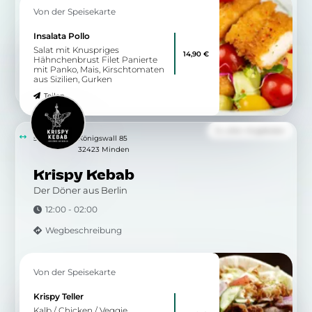
Fabelhafte Angebote
Über 1000 internationale Weine
aus ausgewählten
Anbaugebieten zu
Spitzenpreisen. Jetzt im
Angebot!
Mehr erfahren
Fabelhafte Weinberatung
Entdecke mit unserem KI-
Sommelier den perfekten Wein
für jeden Anlass. Gib einfach
deine Vorlieben ein und erhalte
individuelle Empfehlungen.
Mehr erfahren
5.58 km
Königstraße 60
32427 Minden