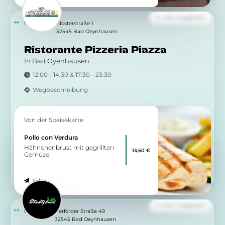
Wegbeschreibung
Von der Speisekarte
Saltimbocca von der
Hähnchenbrust
26,90 €
auf Ratatoullie Gemüse,
gegrillter Feige und Kartoffel-
Rosmarin-Küchlein
Teilen
Von der Speisekarte
Chicken Nuggets
mit Erbsengemüse und
9,90 €
Pommes Frites (dazu wahlweise
Ketchup oder Mayonaise)
Teilen