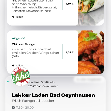
Nachos loaded Chicken
Nachos loaded Chicken
7,80 €
Teilen
Angebot
Chicken Taco
Wahlweise mit Weizen- anstatt
3,40 €
Maistortilla Chicken Taco
Teilen
Zu allen Angeboten
8.50 km
Eidinghausener Straße 18
32549 Bad Oeynhausen
Krispy Kebab Bad Oeynhausen
Der Döner aus Berlin