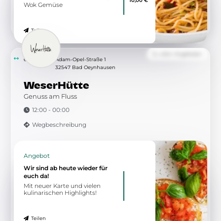
Angebot
Chicken Wrap
mit einem kostenlosem Dip
6,30 €
nach Wahl Wrap,
Hähnchenfleisch, Eisbergsalat,
Tomaten, Mayonnaise, rote
Zwiebeln
Teilen
Angebot
Chicken Wings
als scharf und nicht-scharf
6,75 €
erhältlich Chicken Wings, scharf
(6stk.)
Teilen
Zu allen Angeboten
8.04 km
Mindener Straße 41b
32547 Bad Oeynhausen
Lekker Laden Bad Oeynhausen