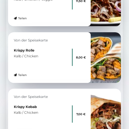
Böhmerwald
Böhmische- und Grillspezialitäten seit 1986
11:30 - 14:30 & 18:00 - 22:00
Wegbeschreibung
Angebot
›Topinky‹ Hähnchenleber
in Steinpilzsauce, mit
14,00 €
Zitronensaft, Zwiebeln und
Bauchspeck. Verfeinert mit
frischem Knoblauch serviert mit
Salat und Speckbratkartoffeln
Teilen
Angebot
Gegrilltes Hähnchenbrustfilet
Gegrilltes Hähnchenbrustfilet
14,00 €
mit Pommes Frites oder
Butterreis, dazu wählen Sie
Gemüse oder Salat