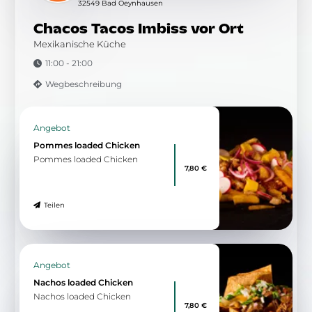
Von der Speisekarte
Krispy Kebab
Kalb / Chicken
7,00 €
Teilen
Zu allen Angeboten
9.00 km
Herforder Straße 59
32545 Bad Oeynhausen
Reyna Ocakbasi
Ihr Restaurant in Bad Oeynhausen
11:00 - 00:00
Wegbeschreibung
Angebot