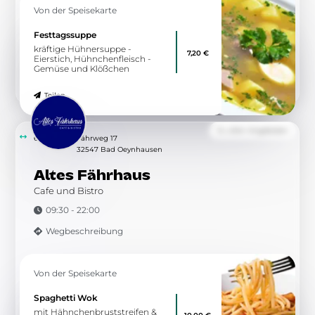
Teilen
Zu allen Angeboten
6.51 km
Ringstraße 88
32427 Minden
Chicken Mix
An der Ringstraße
00:00 - 02:45 & 11:00 - 00:00
Wegbeschreibung
Angebot
Crispy Chicken Burger
Briochebrötchen Crispy Chicken
8,10 €
Patty, Eisbergsalat, Burgersauce,
Cheddar Cheese, Tomaten,
Zwiebeln
Teilen