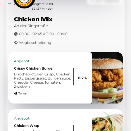
Zu allen Angeboten
8.43 km
Eidinghausener Straße 132
32549 Bad Oeynhausen
Chacos Tacos Imbiss vor Ort
Mexikanische Küche
11:00 - 21:00
Wegbeschreibung
Angebot
Pommes loaded Chicken
Pommes loaded Chicken
7,80 €
Teilen
Angebot