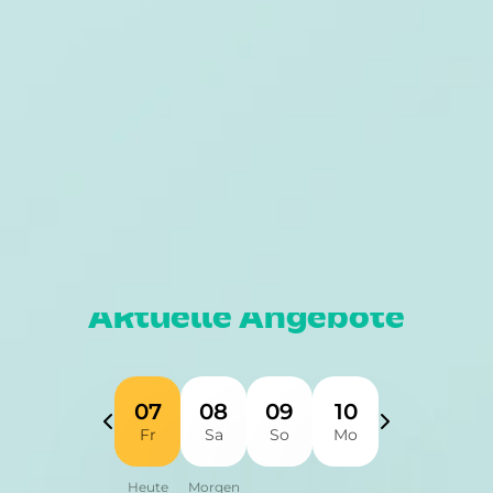
32457 Porta Westfalica
DANIELS
by SCHÄFER’S
07:00 - 19:00
Wegbeschreibung
Von der Speisekarte
Burger Caesar
Der Chicken Burger. Zartes
10,00 €
Hähnchenfleisch in knuspriger
Panade und knackiger Salat
Teilen
Zu allen Angeboten
Moesta BBQ Store
Anzeige
Grillseminare in Löhne
Jetzt unvergessliche Grillmomente erleben