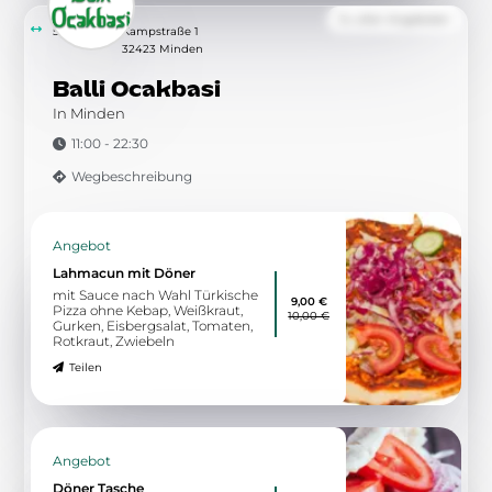
Wegbeschreibung
Von der Speisekarte
Festtagssuppe
kräftige Hühnersuppe -
7,20 €
Eierstich, Hühnchenfleisch -
Gemüse und Klößchen
Teilen
Zu allen Angeboten
6.21 km
Fährweg 17
32547 Bad Oeynhausen
Altes Fährhaus
Cafe und Bistro
09:30 - 22:00
Wegbeschreibung