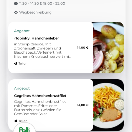
Kotelett-Schmiede
Mitteldamm
11:30 - 20:00
Wegbeschreibung
Von der Speisekarte
½ Hähnchen
knusprig, lecker, regional
5,60 €
Teilen
Zu allen Angeboten
6.19 km
Königstraße 150
32427 Minden
Wirtshaus Bavaria
Schlemmen und genießen wie in Bayern!
12:00 - 14:00 & 17:00 - 23:00