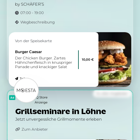
Pasta mit Hähnchenbrustfilet in
13,50 €
einer Tomaten-Sahnesoße
Teilen
Von der Speisekarte
Chicken Burger
Mit frisch gegrilltem
15,50 €
Hähnchenfilet, Blattsalat,
Tomaten, Gurken, roten
Zwiebeln, Burgersoße und
Mayonnaise
Teilen
Zu allen Angeboten
5.19 km
Lübbecker Straße 171
32429 Minden
Grimaldi
Autentico Ristorante Italiano
12:00 - 14:30 & 17:30 - 22:30