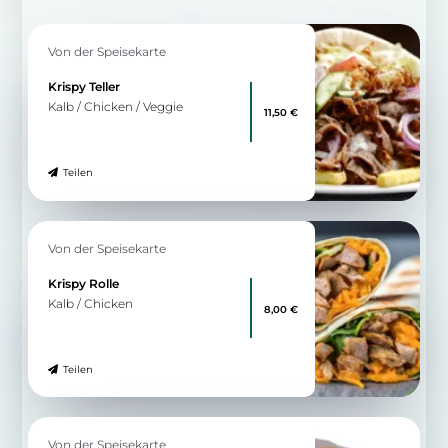
Teilen
Zu allen Angeboten
9.09 km
Klosterstraße 1
32545 Bad Oeynhausen
Ristorante Pizzeria Piazza
In Bad Oyenhausen
12:00 - 14:30 & 17:30 - 23:30
Wegbeschreibung
Von der Speisekarte
Pollo con Verdura
Hähnchenbrust mit gegrillten
13,50 €
Gemüse
Teilen