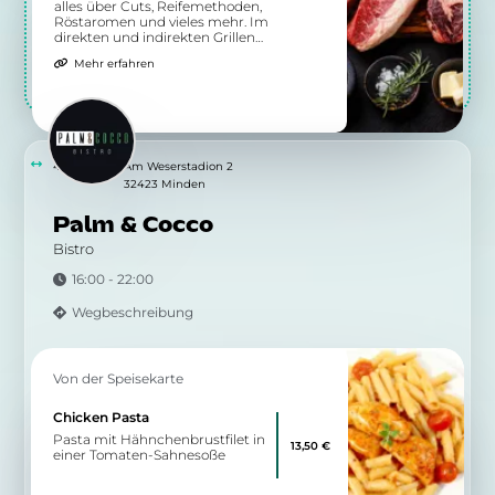
Von der Speisekarte
Krispy Teller
Kalb / Chicken / Veggie
11,50 €
Teilen
Von der Speisekarte
Krispy Rolle
Kalb / Chicken
8,00 €
Teilen
Von der Speisekarte
Krispy Kebab