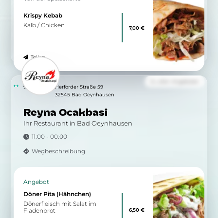
Zu allen Angeboten
9.18 km
Herforder Straße 49
32545 Bad Oeynhausen
Stadtglück Bad Oeynhausen
REGIONALE ZUTATEN. FRISCH ZUBEREITET.
12:00 - 00:00
Wegbeschreibung
Von der Speisekarte
Penne Rosso Chicken
zartes Hähnchenbrustfilet in
14,90 €
leichter Pesto Rosso
Sahnesauce, Paprika,
Kirschtomaten, getoppt mit
Grana Padano & frischer Rucola
Teilen
Zu allen Angeboten
9.19 km
Herforder Straße 47-51
32545 Bad Oeynhausen