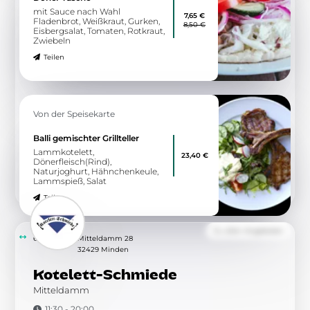
Von der Speisekarte
Spaghetti Wok
mit Hähnchenbruststreifen &
10,00 €
Wok Gemüse
Teilen
Zu allen Angeboten
6.45 km
Adam-Opel-Straße 1
32547 Bad Oeynhausen
WeserHütte
Genuss am Fluss
12:00 - 00:00
Wegbeschreibung
Angebot
Wir sind ab heute wieder für
euch da!
Mit neuer Karte und vielen