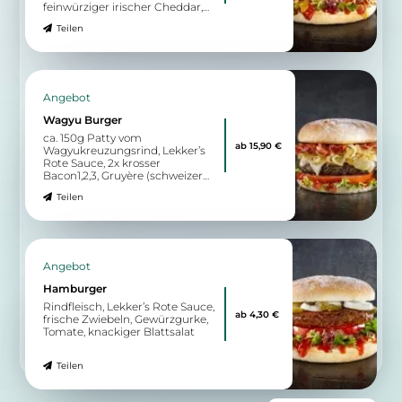
feinwürziger irischer Cheddar,
eingelegte rote Zwiebeln,
Teilen
gegrillte Tomate0, knackiger
Blattsalat
Angebot
Wagyu Burger
ca. 150g Patty vom
ab 15,90 €
Wagyukreuzungsrind, Lekker’s
Rote Sauce, 2x krosser
Bacon1,2,3, Gruyère (schweizer
Bergkäse), Schmorzwiebeln,
Teilen
Tomate, knackiger Blattsalat
Angebot
Hamburger
Rindfleisch, Lekker’s Rote Sauce,
ab 4,30 €
frische Zwiebeln, Gewürzgurke,
Tomate, knackiger Blattsalat
Teilen