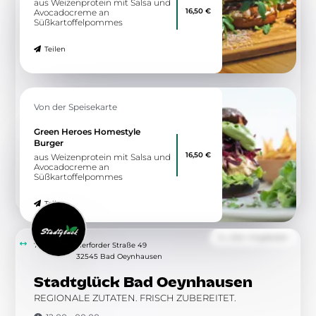
aus Weizenprotein mit Salsa und
16,50 €
Avocadocreme an
Süßkartoffelpommes
Teilen
Von der Speisekarte
Green Heroes Homestyle
Burger
16,50 €
aus Weizenprotein mit Salsa und
Avocadocreme an
Süßkartoffelpommes
Teilen
Zu allen Angeboten
7.51 km
Herforder Straße 49
32545 Bad Oeynhausen
Stadtglück Bad Oeynhausen
REGIONALE ZUTATEN. FRISCH ZUBEREITET.