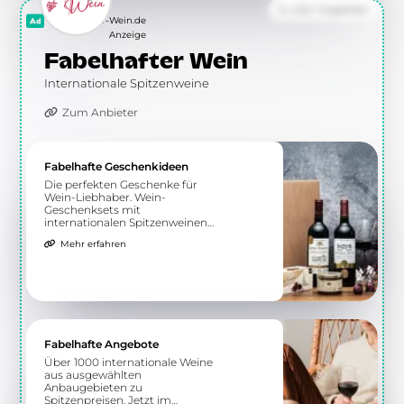
Zu allen Angeboten
Fabelhafter-Wein.de
Anzeige
Fabelhafter Wein
Internationale Spitzenweine
Zum Anbieter
Fabelhafte Geschenkideen
Die perfekten Geschenke für
Wein-Liebhaber. Wein-
Geschenksets mit
internationalen Spitzenweinen
und Feinkost oder Schokolade.
Mehr erfahren
Jetzt verschenken!
Fabelhafte Angebote
Über 1000 internationale Weine
aus ausgewählten
Anbaugebieten zu
Spitzenpreisen. Jetzt im