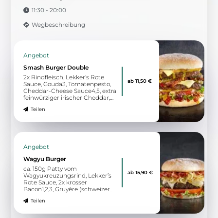
11:30 - 20:00
Wegbeschreibung
Angebot
Smash Burger Double
2x Rindfleisch, Lekker’s Rote
ab 11,50 €
Sauce, Gouda3, Tomatenpesto,
Cheddar-Cheese Sauce4,5, extra
feinwürziger irischer Cheddar,
eingelegte rote Zwiebeln,
Teilen
gegrillte Tomate0, knackiger
Blattsalat
Angebot
Wagyu Burger
ca. 150g Patty vom
ab 15,90 €
Wagyukreuzungsrind, Lekker’s
Rote Sauce, 2x krosser
Bacon1,2,3, Gruyère (schweizer
Bergkäse), Schmorzwiebeln,
Teilen
Tomate, knackiger Blattsalat