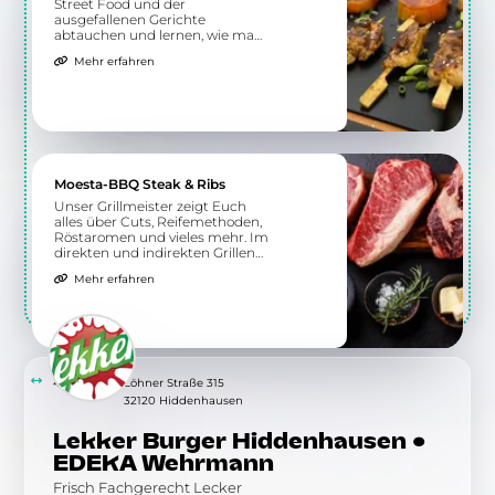
Street Food und der
ausgefallenen Gerichte
abtauchen und lernen, wie man
sie selbst zubereitet. Nicht nur
Mehr erfahren
nationale Küche wird hier
geboten, sondern auch
exotischere Spezialitäten.
Moesta-BBQ Steak & Ribs
Unser Grillmeister zeigt Euch
alles über Cuts, Reifemethoden,
Röstaromen und vieles mehr. Im
direkten und indirekten Grillen
erhaltet Ihr ein Verständnis für
Mehr erfahren
die richtige Zubereitung
verschiedener Steaks und Ribs.
4.53 km
Löhner Straße 315
32120 Hiddenhausen
Lekker Burger Hiddenhausen •
EDEKA Wehrmann
Frisch Fachgerecht Lecker