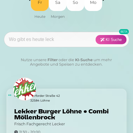
Fr
Sa
So
Mo
Fisch
Fleisch
Frühstück
Geflügel
Pasta
Pizza
KI Suche
Salat
Suppen
Nutze unsere
Filter
oder die
KI-Suche
um mehr
Sushi
Vegan
Angebote und Speisen zu entdecken.
Vegetarisch
Wraps & Co
Kategorie:
641 m
Herforder Straße 42
32584 Löhne
Lekker Burger Löhne • Combi
Anwenden
Löschen
Möllenbrock
Frisch Fachgerecht Lecker
11:30 - 20:00