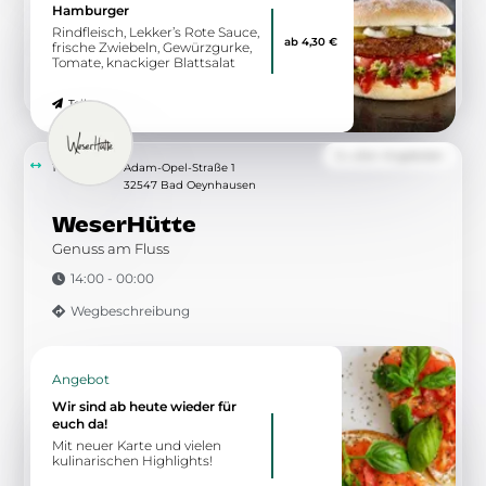
Hamburger
Rindfleisch, Lekker’s Rote Sauce,
ab 4,30 €
frische Zwiebeln, Gewürzgurke,
Tomate, knackiger Blattsalat
Teilen
Zu allen Angeboten
10.16 km
Adam-Opel-Straße 1
32547 Bad Oeynhausen
WeserHütte
Genuss am Fluss
14:00 - 00:00
Wegbeschreibung
Angebot
Wir sind ab heute wieder für
euch da!
Mit neuer Karte und vielen
kulinarischen Highlights!