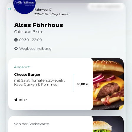
Zu allen Angeboten
10.43 km
Fährweg 17
32547 Bad Oeynhausen
Altes Fährhaus
Cafe und Bistro
09:30 - 22:00
Wegbeschreibung
Angebot
Cheese Burger
mit Salat, Tomaten, Zwiebeln,
10,00 €
Käse, Gurken & Pommes
Teilen
Von der Speisekarte