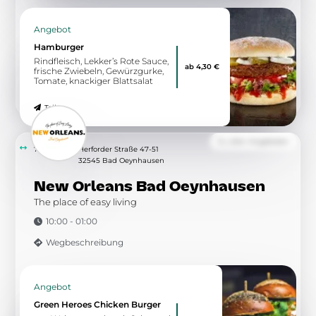
Angebot
Hamburger
Rindfleisch, Lekker’s Rote Sauce,
ab 4,30 €
frische Zwiebeln, Gewürzgurke,
Tomate, knackiger Blattsalat
Teilen
Zu allen Angeboten
7.49 km
Herforder Straße 47-51
32545 Bad Oeynhausen
New Orleans Bad Oeynhausen
The place of easy living
10:00 - 01:00
Wegbeschreibung
Angebot
Green Heroes Chicken Burger