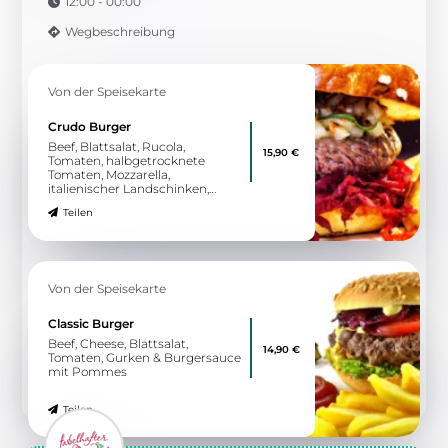
12:00 - 00:00
Wegbeschreibung
Von der Speisekarte
Crudo Burger
Beef, Blattsalat, Rucola,
15,90 €
Tomaten, halbgetrocknete
Tomaten, Mozzarella,
italienischer Landschinken,
Parmesanchip & Burgersauce
Teilen
mit Pommes
Von der Speisekarte
Classic Burger
Beef, Cheese, Blattsalat,
14,90 €
Tomaten, Gurken & Burgersauce
mit Pommes
Teilen