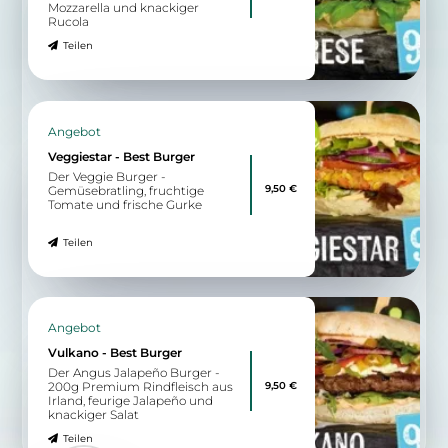
Mozzarella und knackiger
Rucola
Teilen
Angebot
Veggiestar - Best Burger
Der Veggie Burger -
9,50 €
Gemüsebratling, fruchtige
Tomate und frische Gurke
Teilen
Angebot
Vulkano - Best Burger
Der Angus Jalapeño Burger -
9,50 €
200g Premium Rindfleisch aus
Irland, feurige Jalapeño und
knackiger Salat
Teilen