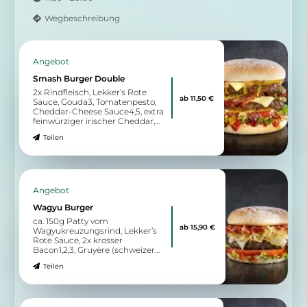
Wegbeschreibung
Angebot
Smash Burger Double
2x Rindfleisch, Lekker’s Rote
ab 11,50 €
Sauce, Gouda3, Tomatenpesto,
Cheddar-Cheese Sauce4,5, extra
feinwürziger irischer Cheddar,
eingelegte rote Zwiebeln,
Teilen
gegrillte Tomate0, knackiger
Blattsalat
Angebot
Wagyu Burger
ca. 150g Patty vom
ab 15,90 €
Wagyukreuzungsrind, Lekker’s
Rote Sauce, 2x krosser
Bacon1,2,3, Gruyère (schweizer
Bergkäse), Schmorzwiebeln,
Teilen
Tomate, knackiger Blattsalat