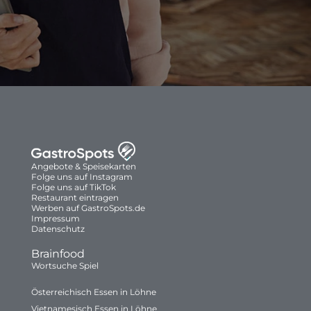
Angebote & Speisekarten
Folge uns auf Instagram
Folge uns auf TikTok
Restaurant eintragen
Werben auf GastroSpots.de
Impressum
Datenschutz
Brainfood
Wortsuche Spiel
Österreichisch Essen in Löhne
Vietnamesisch Essen in Löhne