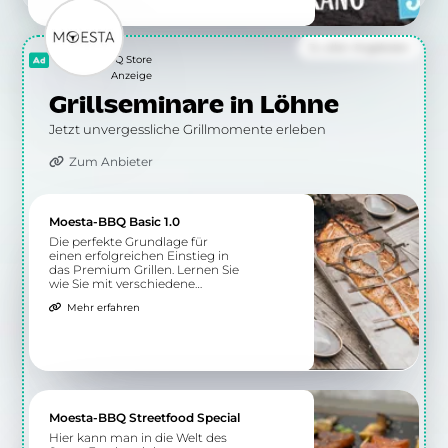
Zu allen Angeboten
Moesta BBQ Store
Anzeige
Grillseminare in Löhne
Jetzt unvergessliche Grillmomente erleben
Zum Anbieter
Moesta-BBQ Basic 1.0
Die perfekte Grundlage für
einen erfolgreichen Einstieg in
das Premium Grillen. Lernen Sie
wie Sie mit verschiedene
Grillmethoden gesunde Speisen
Mehr erfahren
auf dem Grill zubereiten.
Moesta-BBQ Streetfood Special
Hier kann man in die Welt des