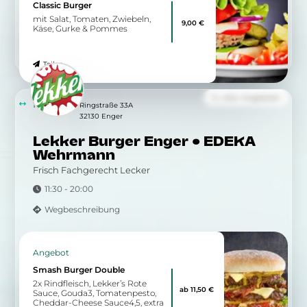
Classic Burger
mit Salat, Tomaten, Zwiebeln,
9,00 €
Käse, Gurke & Pommes
Teilen
Zu allen Angeboten
10.97 km
Ringstraße 33A
32130 Enger
Lekker Burger Enger • EDEKA
Wehrmann
Frisch Fachgerecht Lecker
11:30 - 20:00
Wegbeschreibung
Angebot
Smash Burger Double
2x Rindfleisch, Lekker’s Rote
ab 11,50 €
Sauce, Gouda3, Tomatenpesto,
Cheddar-Cheese Sauce4,5, extra