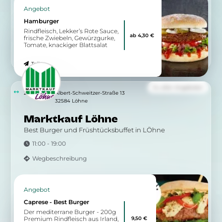
Angebot
Hamburger
Rindfleisch, Lekker’s Rote Sauce,
ab 4,30 €
frische Zwiebeln, Gewürzgurke,
Tomate, knackiger Blattsalat
Teilen
Zu allen Angeboten
2.88 km
Albert-Schweitzer-Straße 13
32584 Löhne
Marktkauf Löhne
Best Burger und Früshtücksbuffet in LÖhne
11:00 - 19:00
Wegbeschreibung
Angebot
Caprese - Best Burger
Der mediterrane Burger - 200g
9,50 €
Premium Rindfleisch aus Irland,