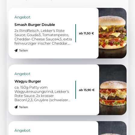
Angebot
Smash Burger Double
2x Rindfleisch, Lekker’s Rote
ab 11,50 €
Sauce, Gouda3, Tomatenpesto,
Cheddar-Cheese Sauce4,5, extra
feinwürziger irischer Cheddar,
eingelegte rote Zwiebeln,
Teilen
gegrillte Tomate0, knackiger
Blattsalat
Angebot
Wagyu Burger
ca. 150g Patty vom
ab 15,90 €
Wagyukreuzungsrind, Lekker’s
Rote Sauce, 2x krosser
Bacon1,2,3, Gruyère (schweizer
Bergkäse), Schmorzwiebeln,
Teilen
Tomate, knackiger Blattsalat
Angebot