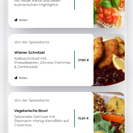
Mit neuer Karte und vielen
kulinarischen Highlights!
Teilen
Von der Speisekarte
Wiener Schnitzel
Kalbsschnitzel mit
27,90 €
Preiselbeeren, Zitrone, Pommes
& Gartensalat
Teilen
Von der Speisekarte
Vegetarische Bowl
Saisonales Gemüse mit
15,50 €
Rosmarin-Honig-Kartoffeln auf
Couscous