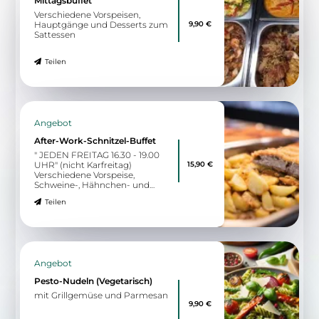
Mittagsbuffet
Verschiedene Vorspeisen,
9,90 €
Hauptgänge und Desserts zum
Sattessen
Teilen
Angebot
After-Work-Schnitzel-Buffet
" JEDEN FREITAG 16.30 - 19.00
15,90 €
UHR" (nicht Karfreitag)
Verschiedene Vorspeise,
Schweine-, Hähnchen- und
Vegane Schnitzel, verschiedene
Teilen
Soßen, Gemüse und Beilagen,
Dessertbuffet zum Sattessen
Angebot
Pesto-Nudeln (Vegetarisch)
mit Grillgemüse und Parmesan
9,90 €