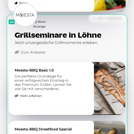
Teilen
Zu allen Angeboten
Moesta BBQ Store
Anzeige
Grillseminare in Löhne
Jetzt unvergessliche Grillmomente erleben
Zum Anbieter
Moesta-BBQ Basic 1.0
Die perfekte Grundlage für
einen erfolgreichen Einstieg in
das Premium Grillen. Lernen Sie
wie Sie mit verschiedene
Grillmethoden gesunde Speisen
Mehr erfahren
auf dem Grill zubereiten.
Moesta-BBQ Streetfood Special