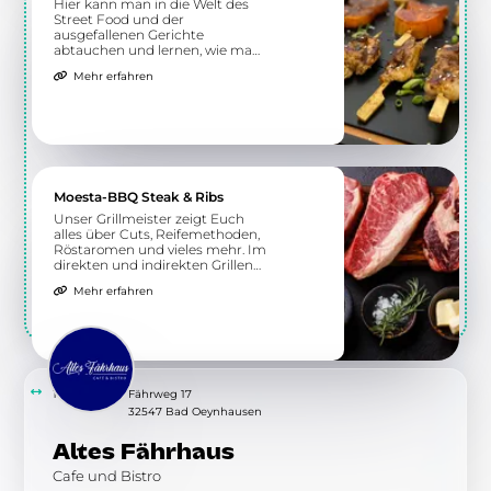
Hier kann man in die Welt des
Street Food und der
ausgefallenen Gerichte
abtauchen und lernen, wie man
sie selbst zubereitet. Nicht nur
Mehr erfahren
nationale Küche wird hier
geboten, sondern auch
exotischere Spezialitäten.
Moesta-BBQ Steak & Ribs
Unser Grillmeister zeigt Euch
alles über Cuts, Reifemethoden,
Röstaromen und vieles mehr. Im
direkten und indirekten Grillen
erhaltet Ihr ein Verständnis für
Mehr erfahren
die richtige Zubereitung
verschiedener Steaks und Ribs.
10.43 km
Fährweg 17
32547 Bad Oeynhausen
Altes Fährhaus
Cafe und Bistro