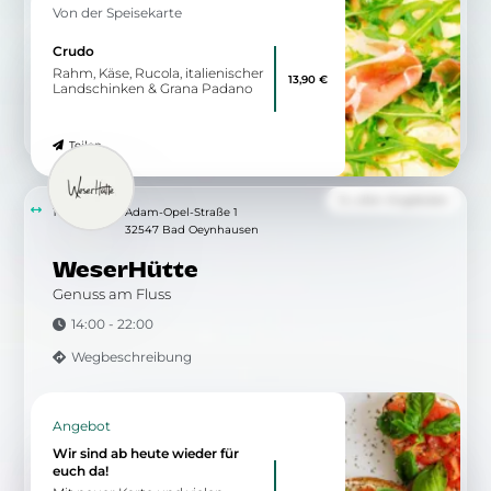
Von der Speisekarte
Crudo
Rahm, Käse, Rucola, italienischer
13,90 €
Landschinken & Grana Padano
Teilen
Zu allen Angeboten
10.16 km
Adam-Opel-Straße 1
32547 Bad Oeynhausen
WeserHütte
Genuss am Fluss
14:00 - 22:00
Wegbeschreibung
Angebot
Wir sind ab heute wieder für
euch da!