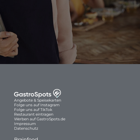
Angebote & Speisekarten
Folge uns auf Instagram
Folge uns auf TikTok
Restaurant eintragen
Werben auf GastroSpots.de
Impressum
Datenschutz
Brainfood