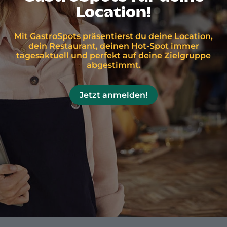
Location!
Mit GastroSpots präsentierst du deine Location,
dein Restaurant, deinen Hot-Spot immer
tagesaktuell und perfekt auf deine Zielgruppe
abgestimmt.
Jetzt anmelden!