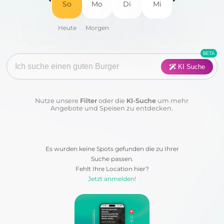
So
Mo
Di
Mi
Fisch
Fleisch
Frühstück
Geflügel
Pasta
Pizza
KI Suche
Salat
Suppen
Nutze unsere
Filter
oder die
KI-Suche
um mehr
Sushi
Vegan
Angebote und Speisen zu entdecken.
Vegetarisch
Wraps & Co
Es wurden keine Spots gefunden die zu Ihrer
Suche passen.
Kategorie:
Fehlt Ihre Location hier?
Jetzt anmelden!
Anwenden
Löschen